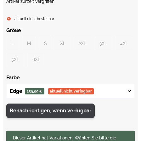
Artikel zurzeit vergriffen
aktuell nicht bestellbar
Größe
L
M
S
XL
2XL
3XL
4XL
5XL
6XL
Farbe
Edge
159,99 €
aktuell nicht verfügbar
Benachrichtigen, wenn verfügbar
x
Dieser Artikel hat Variationen. Wählen Sie bitte die