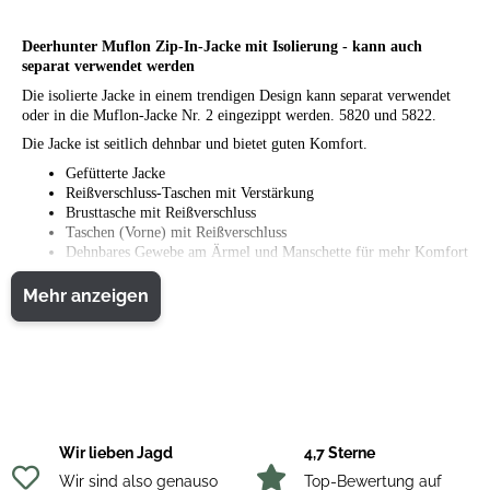
Deerhunter Muflon Zip-In-Jacke mit Isolierung - kann auch
separat verwendet werden
Die isolierte Jacke in einem trendigen Design kann separat verwendet
oder in die Muflon-Jacke Nr. 2 eingezippt werden. 5820 und 5822.
Die Jacke ist seitlich dehnbar und bietet guten Komfort.
Gefütterte Jacke
Reißverschluss-Taschen mit Verstärkung
Brusttasche mit Reißverschluss
Taschen (Vorne) mit Reißverschluss
Dehnbares Gewebe am Ärmel und Manschette für mehr Komfort
Verstellbarer Bund mit Kordelzug
Reißverschlusstasche Innen
Mehr anzeigen
100% Polyamide Ripstop
Oberstoff
Kontrastgewebe
97% Polyester, 3% Elastane
Isolierung
3M™ Thinsulate™ Original 150 g/m² + 120
Wir lieben Jagd
4,7 Sterne
g/m²
Wir sind also genauso
Top-Bewertung auf