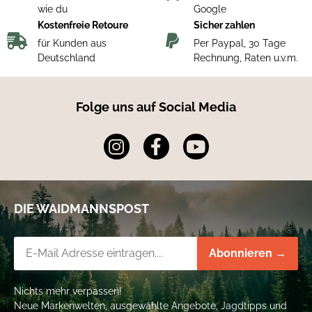
wie du
Google
Kostenfreie Retoure
Sicher zahlen
für Kunden aus
Per Paypal, 30 Tage
Schonend waschen (auf Links gedreht).
Keinen Weichspüler verwenden.
Deutschland
Rechnung, Raten u.v.m.
Besonders schonend chemisch reinigen.
Folge uns auf Social Media
DIE WAIDMANNSPOST
Newsletter-Registrierung
Abonnieren →
Nichts mehr verpassen!
Neue Markenwelten, ausgewählte Angebote, Jagdtipps und