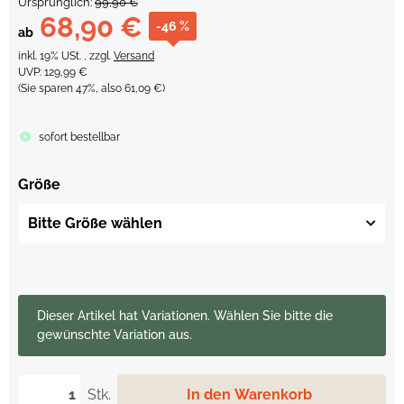
Ursprünglich:
99,90 €
68,90 €
-46 %
ab
inkl. 19% USt. , zzgl.
Versand
UVP
:
129,99 €
(Sie sparen
47%
, also
61,09 €
)
sofort bestellbar
Größe
Bitte Größe wählen
x
Dieser Artikel hat Variationen. Wählen Sie bitte die
gewünschte Variation aus.
Stk.
In den Warenkorb