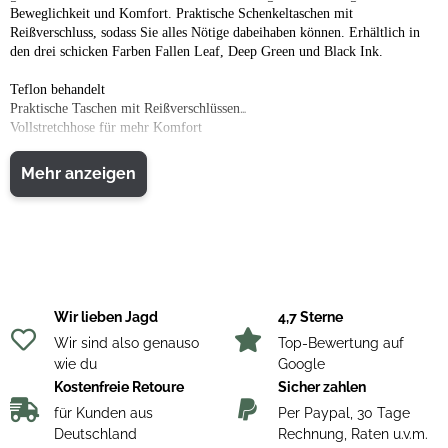
Beweglichkeit und Komfort. Praktische Schenkeltaschen mit
Reißverschluss, sodass Sie alles Nötige dabeihaben können. Erhältlich in
den drei schicken Farben Fallen Leaf, Deep Green und Black Ink.
Teflon behandelt
Praktische Taschen mit Reißverschlüssen
Vollstretchhose für mehr Komfort
Material: Oberstoff: 57% Polyester/33% Baumwolle/10% Elasthan, 230
Mehr anzeigen
g/m²
4-Wege-Stretch
Wenn Sie an Ihre Jagdbekleidung Ansprüche an maximale Flexibilität,
Bewegungsfreiheit und gute Passform stellen, sollten Sie Produkte von
Deerhunter mit 4-Way-Stretch wählen. Jagdbekleidung mit 4-Way-Stretch
ist sowohl in der Länge als auch in der Breite elastisch, sodass Sie sich
Wir lieben Jagd
4,7 Sterne
einfach bewegen können, ohne dass Sie die Bekleidung einschränkt.
Wir sind also genauso
Top-Bewertung auf
Wasserabweisend
wie du
Google
Produkte mit wasserabweisender Imprägnierung sind wasser- und
Kostenfreie Retoure
Sicher zahlen
schmutzabweisend. Flecken lassen sich leicht entfernen. Eine extrem
für Kunden aus
Per Paypal, 30 Tage
hitzebeständige und sehr glatte Oberfläche.
Deutschland
Rechnung, Raten u.v.m.