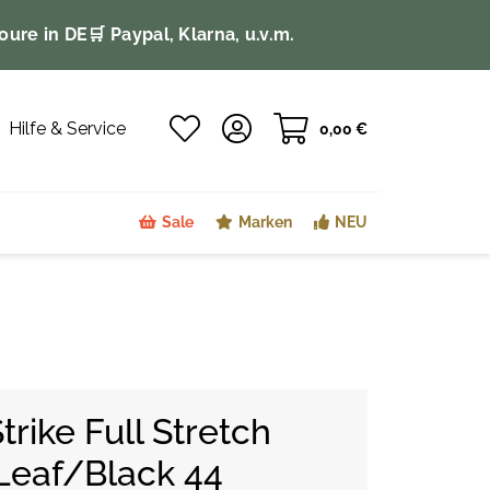
oure in DE
🛒 Paypal, Klarna, u.v.m.
Hilfe & Service
0,00 €
Sale
Marken
NEU
rike Full Stretch
Leaf/Black 44