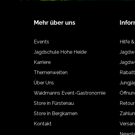
Mehr über uns
Info
Events
Hilfe &
Jagdschule Hohe Heide
Jagdwa
Karriere
Jagdwe
Themenwelten
Rabat
Über Uns
Jungj
Waidmanns Event-Gastronomie
Öffnun
Store in Fürstenau
Retour
Store in Bergkamen
Zahlun
Kontakt
Versan
Newsle