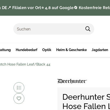
n DE
📍 Filialen vor Ort
⭐️ 4,8 auf Google
🔄 Kostenfreie Ret
tattung
Hundebedarf
Optik
Heim & Geschenke
Jagdarten
retch Hose Fallen Leaf/Black 44
Deerhunter St
Hose Fallen 