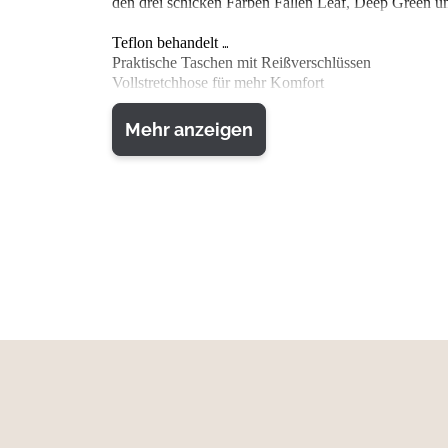
den drei schicken Farben Fallen Leaf, Deep Green u
Teflon behandelt
Praktische Taschen mit Reißverschlüssen
Vollstretchhose für mehr Komfort
Material: Oberstoff: 57% Polyester/33% Baumwolle/
Mehr anzeigen
4-Wege-Stretch
Wenn Sie an Ihre Jagdbekleidung Ansprüche an maxima
wählen. Jagdbekleidung mit 4-Way-Stretch ist sowohl 
einschränkt.
Wasserabweisend
Produkte mit wasserabweisender Imprägnierung sind w
Oberfläche.