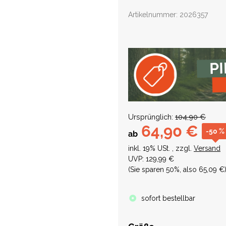
Artikelnummer:
2026357
Ursprünglich:
104,90 €
64,90 €
-50 %
ab
inkl. 19% USt. , zzgl.
Versand
UVP
:
129,99 €
(Sie sparen
50%
, also
65,09 €
sofort bestellbar