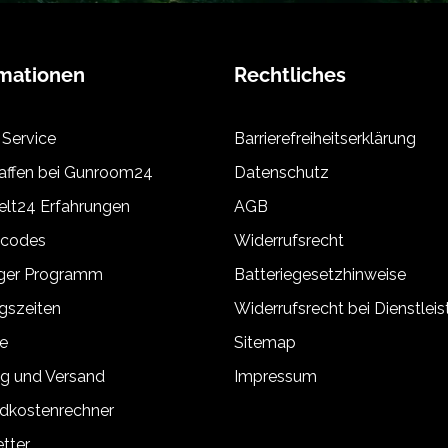
rmationen
Rechtliches
 Service
Barrierefreiheitserklärung
ffen bei Gunroom24
Datenschutz
lt24 Erfahrungen
AGB
tcodes
Widerrufsrecht
äger Programm
Batteriegesetzhinweise
gszeiten
Widerrufsrecht bei Dienstlei
e
Sitemap
g und Versand
Impressum
dkostenrechner
tter