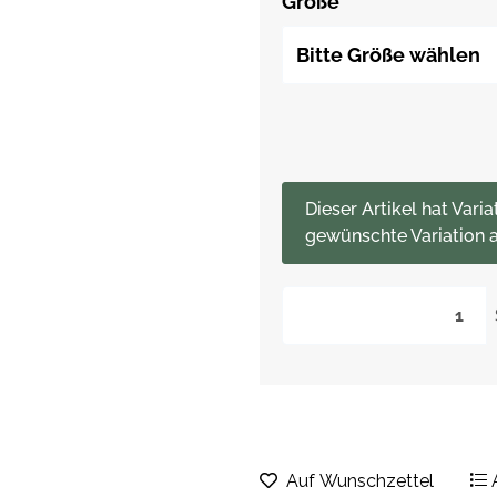
Größe
Bitte Größe wählen
x
Dieser Artikel hat Varia
gewünschte Variation a
Auf Wunschzettel