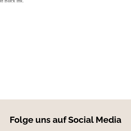
nd Black Ink.
10% Elasthan, 230 g/m²
le Flexibilität, Bewegungsfreiheit und gute Passform stellen, sollte
in der Länge als auch in der Breite elastisch, sodass Sie sich einfac
asser- und schmutzabweisend. Flecken lassen sich leicht entfernen. Ei
Folge uns auf Social Media