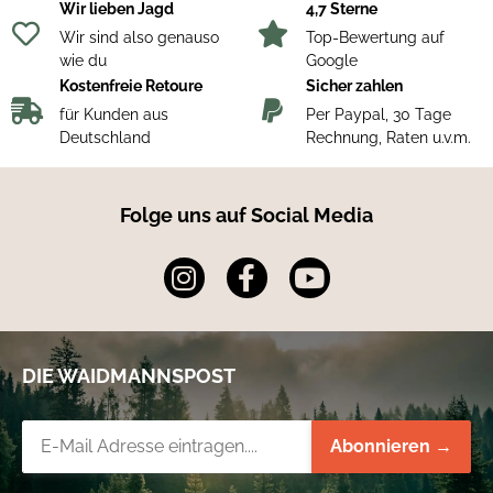
Wir lieben Jagd
4,7 Sterne
Doppelwandige Isolierung
Wir sind also genauso
Top-Bewertung auf
Hält Getränke 12 heiß oder 24 Stunden lang kalt
wie du
Google
Kostenfreie Retoure
Sicher zahlen
für Kunden aus
Per Paypal, 30 Tage
Deutschland
Rechnung, Raten u.v.m.
Folge uns auf Social Media
DIE WAIDMANNSPOST
Newsletter-Registrierung
Abonnieren →