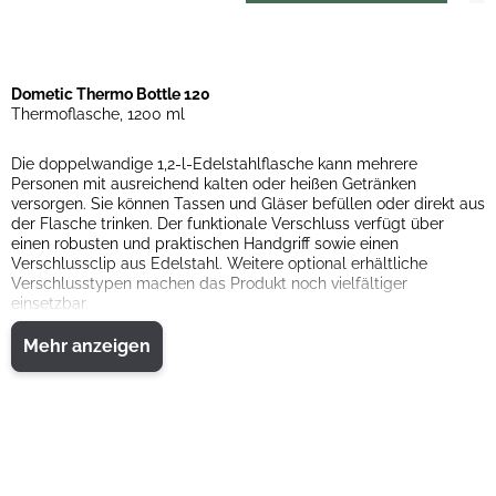
Dometic Thermo Bottle 120
Thermoflasche, 1200 ml
Die doppelwandige 1,2-l-Edelstahlflasche kann mehrere
Personen mit ausreichend kalten oder heißen Getränken
versorgen. Sie können Tassen und Gläser befüllen oder direkt aus
der Flasche trinken. Der funktionale Verschluss verfügt über
einen robusten und praktischen Handgriff sowie einen
Verschlussclip aus Edelstahl. Weitere optional erhältliche
Verschlusstypen machen das Produkt noch vielfältiger
einsetzbar.
Mehr anzeigen
Weitere Verschlusstypen optional erhältlich
Eine Flasche für viele Anwendungen
Robuster Verschluss mit Griff
Integrierter Griff für bequemes Tragen und Verschlussclip
für optionale Auslaufsicherheit