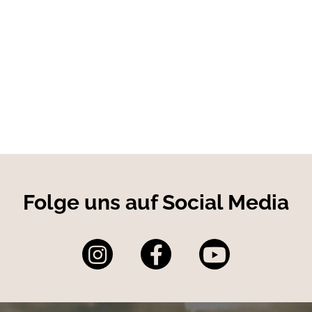
erte oder sterilisierte Hunde.
ebensmittelqualität
, ohne Getreide und Füllstoffe. Nothing but
d freilaufende britische Landente
relle
sch, Lachs, Forelle & Ei
Folge uns auf Social Media
min E 240 IU.