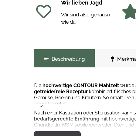
Wir lieben Jagd
Wir sind also genauso
wie du
weitere Registerkarten anzeigen
Beschreibung
Merkma
Die
hochwertige CONTOUR Mahlzeit
wurde s
getreidefreie Rezeptur
kombiniert frisches 
Gemüse, Beeren und Kräutern. So erhält Dein 
abgestimmt ist.
Nach einer Kastration oder Sterilisation kann
bedarfsgerechte Ernährung
mit hochwertige
Chondroitin, MSM sowie wertvollen Ölen und P
ausgeglichenes Leben führen sollen.