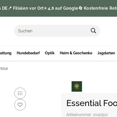
n DE
📍 Filialen vor Ort
⭐️ 4,8 auf Google
🔄 Kostenfreie Ret
tattung
Hundebedarf
Optik
Heim & Geschenke
Jagdarten
ntour
Essential Fo
Artikelnummer:
2040912