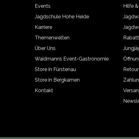
Events
Hilfe &
Jagdschule Hohe Heide
Jagdwa
Karriere
Jagdwe
Themenwelten
Rabat
Über Uns
Jungj
Waidmanns Event-Gastronomie
Öffnun
Store in Fürstenau
Retour
Store in Bergkamen
Zahlun
Kontakt
Versan
Newsle