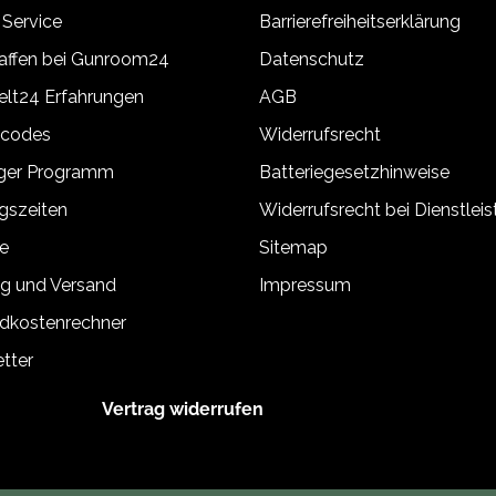
 Service
Barrierefreiheitserklärung
ffen bei Gunroom24
Datenschutz
lt24 Erfahrungen
AGB
tcodes
Widerrufsrecht
äger Programm
Batteriegesetzhinweise
gszeiten
Widerrufsrecht bei Dienstlei
e
Sitemap
g und Versand
Impressum
dkostenrechner
tter
Vertrag widerrufen