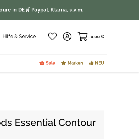
oure in DE
🛒 Paypal, Klarna, u.v.m.
Hilfe & Service
0,00 €
Sale
Marken
NEU
ods Essential Contour