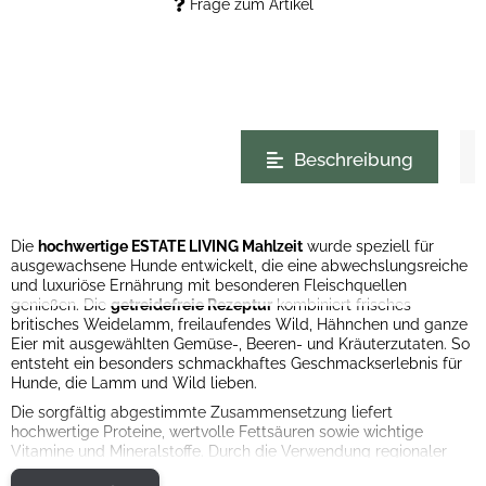
Frage zum Artikel
weitere Registerkarten anzeigen
Beschreibung
Die
hochwertige ESTATE LIVING Mahlzeit
wurde speziell für
ausgewachsene Hunde entwickelt, die eine abwechslungsreiche
und luxuriöse Ernährung mit besonderen Fleischquellen
genießen. Die
getreidefreie Rezeptur
kombiniert frisches
britisches Weidelamm, freilaufendes Wild, Hähnchen und ganze
Eier mit ausgewählten Gemüse-, Beeren- und Kräuterzutaten. So
entsteht ein besonders schmackhaftes Geschmackserlebnis für
Hunde, die Lamm und Wild lieben.
Die sorgfältig abgestimmte Zusammensetzung liefert
hochwertige Proteine, wertvolle Fettsäuren sowie wichtige
Vitamine und Mineralstoffe. Durch die Verwendung regionaler
Zutaten in Lebensmittelqualität bietet ESTATE LIVING eine