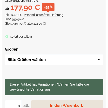
Ursprünglich:
399,90 €
177,90 €
-55 %
ab
inkl. 19% USt. ,
Versandkostenfreie Lieferung
UVP
:
399,90 €
(Sie sparen
55%
, also
222,00 €
)
sofort bestellbar
Größen
Bitte Größen wählen
x
Dieser Artikel hat Variationen. Wählen Sie bitte die
gewünschte Variation aus.
Stk.
In den Warenkorb