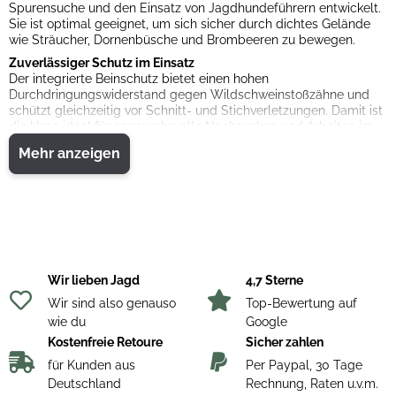
Spurensuche und den Einsatz von Jagdhundeführern entwickelt.
Sie ist optimal geeignet, um sich sicher durch dichtes Gelände
wie Sträucher, Dornenbüsche und Brombeeren zu bewegen.
Zuverlässiger Schutz im Einsatz
Der integrierte Beinschutz bietet einen hohen
Durchdringungswiderstand gegen Wildschweinstoßzähne und
schützt gleichzeitig vor Schnitt- und Stichverletzungen. Damit ist
die Hose ideal für anspruchsvolle Nachsuchen und Arbeiten im
dichten Unterholz geeignet.
Mehr anzeigen
Extrem strapazierfähige Materialien
Das reißfeste Ripstop-Gewebe in Kombination mit hochfesten
Cordura®-Verstärkungen sorgt für maximale
Widerstandsfähigkeit. Die Materialien sind speziell für den
intensiven Einsatz unter extremen Bedingungen ausgelegt.
Komfort und Funktionalität
Ein elastischer Bund mit stabilen 4-Loch-Knöpfen sowie große
Wir lieben Jagd
4,7 Sterne
Gürtelschlaufen sorgen für einen sicheren und bequemen Sitz.
Zwei Reißverschlusstaschen auf Handhöhe bieten praktischen
Wir sind also genauso
Top-Bewertung auf
Stauraum. Der abnehmbare Beinschutz mit Haken ermöglicht
wie du
Google
eine flexible Nutzung je nach Bedarf.
Kostenfreie Retoure
Sicher zahlen
Eigenschaften:
für Kunden aus
Per Paypal, 30 Tage
• Sauenschutzhose für Nachsuche und Jagdhundeführer
Deutschland
Rechnung, Raten u.v.m.
• Durchstichhemmender Beinschutz gegen Schwarzwild