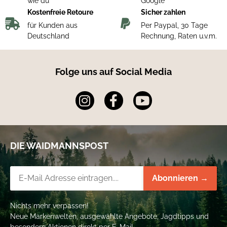
wie du
Google
Kostenfreie Retoure
Sicher zahlen
für Kunden aus
Per Paypal, 30 Tage
Deutschland
Rechnung, Raten u.v.m.
Folge uns auf Social Media
DIE WAIDMANNSPOST
Newsletter-Registrierung
Abonnieren →
Nichts mehr verpassen!
Neue Markenwelten, ausgewählte Angebote, Jagdtipps und
besondere Aktionen direkt per E-Mail.