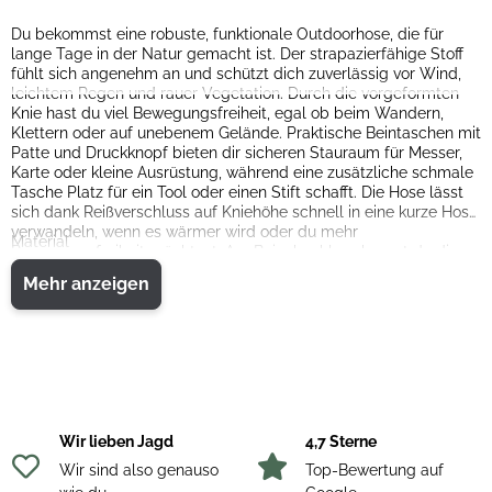
Du bekommst eine robuste, funktionale Outdoorhose, die für
lange Tage in der Natur gemacht ist. Der strapazierfähige Stoff
fühlt sich angenehm an und schützt dich zuverlässig vor Wind,
leichtem Regen und rauer Vegetation. Durch die vorgeformten
Knie hast du viel Bewegungsfreiheit, egal ob beim Wandern,
Klettern oder auf unebenem Gelände. Praktische Beintaschen mit
Patte und Druckknopf bieten dir sicheren Stauraum für Messer,
Karte oder kleine Ausrüstung, während eine zusätzliche schmale
Tasche Platz für ein Tool oder einen Stift schafft. Die Hose lässt
sich dank Reißverschluss auf Kniehöhe schnell in eine kurze Hose
verwandeln, wenn es wärmer wird oder du mehr
Material
Bewegungsfreiheit möchtest. Am Beinabschluss kannst du die
G-1000
Weite mit Riemen individuell regulieren, damit nichts verrutscht
Mehr anzeigen
und du dich optimal an Gelände und Schuhe anpassen kannst.
Der klassische Bund mit Knopf und Gürtelschlaufen sorgt für
einen bequemen Sitz, den ganzen Tag über.
Wir lieben Jagd
4,7 Sterne
Wir sind also genauso
Top-Bewertung auf