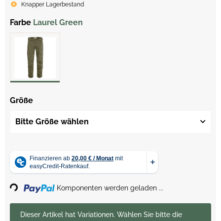
Knapper Lagerbestand
Farbe
Laurel Green
Größe
Bitte Größe wählen
Loading...
Komponenten werden geladen ...
x
Dieser Artikel hat Variationen. Wählen Sie bitte die