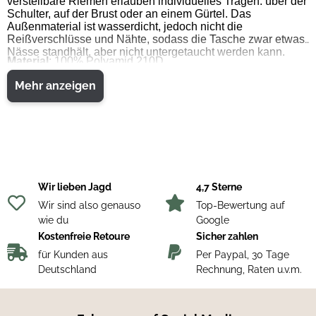
verstellbare Riemen erlauben individuelles Tragen: über der
Schulter, auf der Brust oder an einem Gürtel. Das
Außenmaterial ist wasserdicht, jedoch nicht die
Reißverschlüsse und Nähte, sodass die Tasche zwar etwas
Nässe standhält, aber nicht untergetaucht werden kann.
Material
: 100% Polyamid 210D
Eigenschaften
: Wasserabweisend
Mehr anzeigen
Wir lieben Jagd
4,7 Sterne
Wir sind also genauso
Top-Bewertung auf
wie du
Google
Kostenfreie Retoure
Sicher zahlen
für Kunden aus
Per Paypal, 30 Tage
Deutschland
Rechnung, Raten u.v.m.