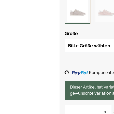
Größe
Bitte Größe wählen
Loading...
Komponenten 
x
Dieser Artikel hat Varia
gewünschte Variation a