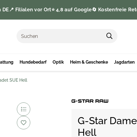
n DE
📍 Filialen vor Ort
⭐️ 4,8 auf Google
🔄 Kostenfreie Ret
tattung
Hundebedarf
Optik
Heim & Geschenke
Jagdarten
adet SUE Hell
G-Star Dame
Hell