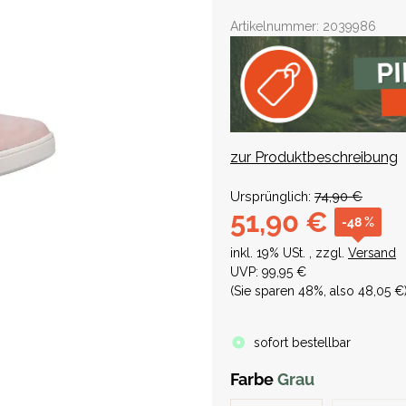
Artikelnummer:
2039986
zur Produktbeschreibung
Ursprünglich:
74,90 €
51,90 €
-48 %
inkl. 19% USt. , zzgl.
Versand
UVP
:
99,95 €
(Sie sparen
48%
, also
48,05 €
sofort bestellbar
Farbe
Grau