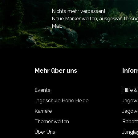
Nichts mehr verpassen!
Neue Markenwelten, ausgewählte Ange
Mail.
Mehr über uns
Info
Events
Hilfe &
Jagdschule Hohe Heide
Jagdwa
Karriere
Jagdwe
Themenwelten
Rabat
Über Uns
Jungj