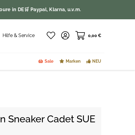
oure in DE
🛒 Paypal, Klarna, u.v.m.
Hilfe & Service
0,00 €
Sale
Marken
NEU
n Sneaker Cadet SUE