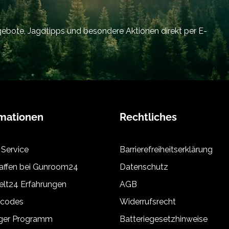
bote, Jagdtipps und besondere Aktionen direkt per E-
rmationen
Rechtliches
 Service
Barrierefreiheitserklärung
ffen bei Gunroom24
Datenschutz
lt24 Erfahrungen
AGB
tcodes
Widerrufsrecht
äger Programm
Batteriegesetzhinweise