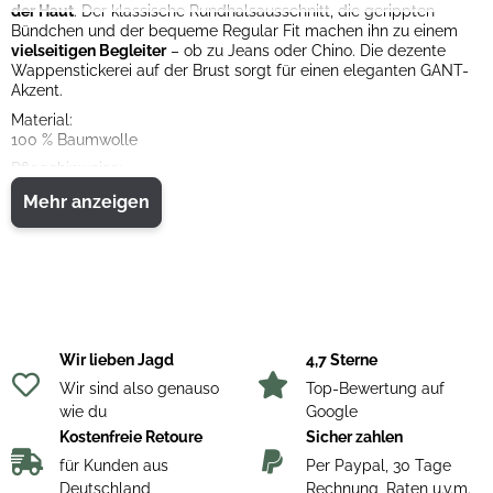
der Haut
. Der klassische Rundhalsausschnitt, die gerippten
Bündchen und der bequeme Regular Fit machen ihn zu einem
vielseitigen Begleiter
– ob zu Jeans oder Chino. Die dezente
Wappenstickerei auf der Brust sorgt für einen eleganten GANT-
Akzent.
Material:
100 % Baumwolle
Pflegehinweise:
40 °C Buntwäsche
Mehr anzeigen
Nicht bleichen
Nicht im Wäschetrockner trocknen
Mäßig heiß bügeln
Nicht trockenreinigen
Mit ähnlichen Farben waschen
Auf links waschen
Feucht in Form ziehen
Wir lieben Jagd
4,7 Sterne
Wir sind also genauso
Top-Bewertung auf
wie du
Google
Kostenfreie Retoure
Sicher zahlen
für Kunden aus
Per Paypal, 30 Tage
Deutschland
Rechnung, Raten u.v.m.