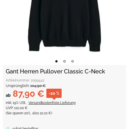
Gant Herren Pullover Classic C-Neck
Artikelnummer:
2099442
Ursprünglich:
104,90 €
87,90 €
-20 %
ab
inkl. 19% USt. ,
Versandkostenfreie Lieferung
UVP
:
110,00 €
(Sie sparen
20%
, also
22,10 €
)
sofort bestellbar