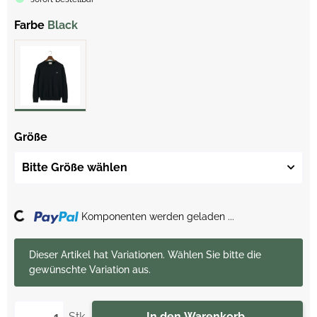
Farbe
Black
Größe
Bitte Größe wählen
ding...
Komponenten werden geladen ...
x
Dieser Artikel hat Variationen. Wählen Sie bitte die
gewünschte Variation aus.
Stk.
In den Warenkorb