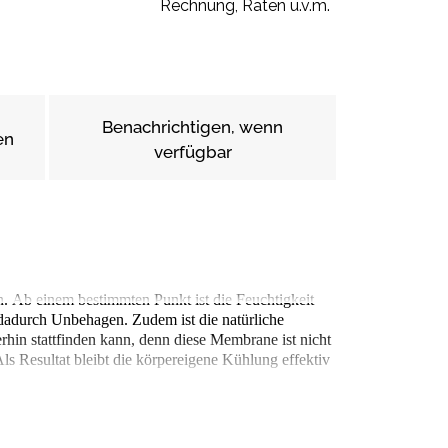
Rechnung, Raten u.v.m.
Benachrichtigen, wenn
en
verfügbar
. Ab einem bestimmten Punkt ist die Feuchtigkeit
 dadurch Unbehagen. Zudem ist die natürliche
hin stattfinden kann, denn diese Membrane ist nicht
s Resultat bleibt die körpereigene Kühlung effektiv
für Unbehagen, denn unser Körper versucht, zur