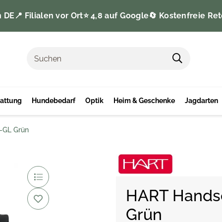
n DE
📍 Filialen vor Ort
⭐️ 4,8 auf Google
🔄 Kostenfreie Ret
tattung
Hundebedarf
Optik
Heim & Geschenke
Jagdarten
-GL Grün
HART Hands
Grün