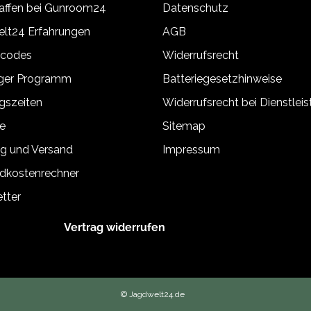
ffen bei Gunroom24
Datenschutz
lt24 Erfahrungen
AGB
tcodes
Widerrufsrecht
äger Programm
Batteriegesetzhinweise
gszeiten
Widerrufsrecht bei Dienstlei
e
Sitemap
g und Versand
Impressum
dkostenrechner
tter
Vertrag widerrufen
© Jagdwelt24.de