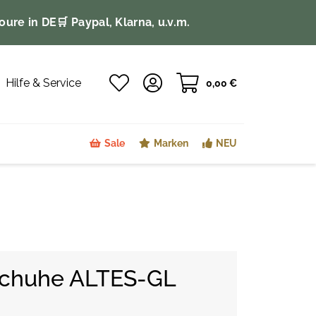
oure in DE
🛒 Paypal, Klarna, u.v.m.
Hilfe & Service
0,00 €
Sale
Marken
NEU
chuhe ALTES-GL