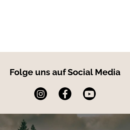
ndern Hitze abzugeben. Mit dem HARTWARE Konzept verfolgen wir da
gleiten und unterstützen. HARTWARE ist unser Qualitätssiegel für di
on.
Folge uns auf Social Media