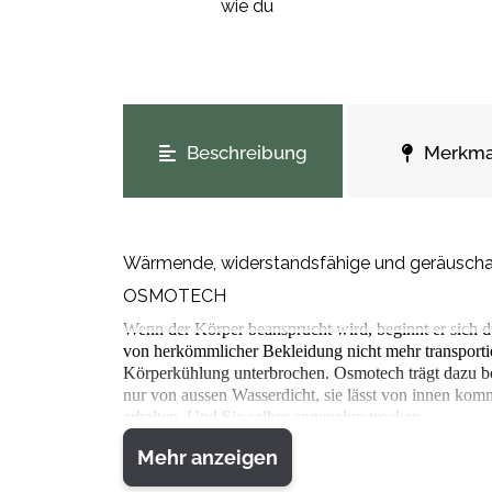
wie du
weitere Registerkarten anzeigen
Beschreibung
Merkma
Wärmende, widerstandsfähige und geräuschar
OSMOTECH
Wenn der Körper beansprucht wird, beginnt er sich d
von herkömmlicher Bekleidung nicht mehr transportie
Körperkühlung unterbrochen. Osmotech trägt dazu bei
nur von aussen Wasserdicht, sie lässt von innen kom
erhalten. Und Sie selber angenehm trocken.
HARTWARE
Mehr anzeigen
Um es auf den Punkt zu bringen: Wir fühlen uns wohl