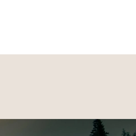
s Ziel, Outdoorbekleidung und Schuhe zu
e Toprange unseres Sortiments. HARTWARE ist unsere