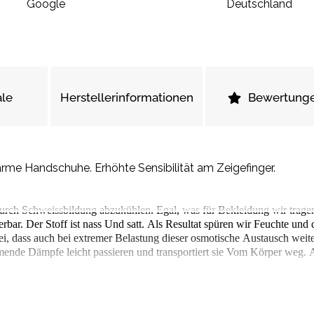
Google
Deutschland
le
Herstellerinformationen
Bewertung
me Handschuhe. Erhöhte Sensibilität am Zeigefinger.
urch Schweissbildung abzukühlen. Egal, was für Bekleidung wir tragen
rbar. Der Stoff ist nass Und satt. Als Resultat spüren wir Feuchte und
, dass auch bei extremer Belastung dieser osmotische Austausch weiter
mende Dämpfe leicht passieren und transportiert sie Vom Körper weg. Al
, wenn wir weder frieren noch schwitzen. Hitze ist die Hauptursache 