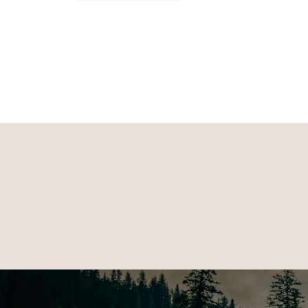
Temperaturregulierung nicht Kälte aufzunehmen so
entwickeln, die diese Wärmeregulierung optimal be
Outdoor-Selektion.
Außen 1: 45% Baumwolle, 35% Polyester, 20% Nyl
Innen: Laminierte PU-Membrane
Futter: 100% Polyester