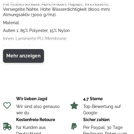
mit Reißverschluss. Abnehmbare Kapuze. Innentasche.
Versiegelte Nähte. Hohe Wasserdichtigkeit (8000 mm).
Atmungsaktiv (3000 g/m2).
Material:
Außen 1: 85% Polyester, 15% Nylon
Innen: Laminierte PU-Membrane
Futter: 100% Polyester
Mehr anzeigen
Wir lieben Jagd
4,7 Sterne
Wir sind also genauso
Top-Bewertung auf
wie du
Google
Kostenfreie Retoure
Sicher zahlen
für Kunden aus
Per Paypal, 30 Tage
Deutschland
Rechnung, Raten u.v.m.