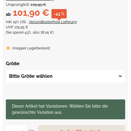
Ursprünglich:
179,95 €
101,90 €
-43 %
ab
inkl. 19% USt. ,
Versandkostenfreie Lieferung
UVP
:
179,95 €
(Sie sparen
43%
, also
78,05 €
)
Knapper Lagerbestand
Größe
Bitte Größe wählen
x
Dieser Artikel hat Variationen. Wählen Sie bitte die
gewünschte Variation aus.