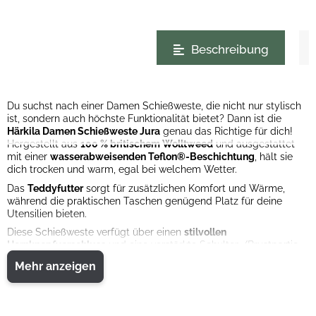
weitere Registerkarten anzeigen
Beschreibung
Du suchst nach einer Damen Schießweste, die nicht nur stylisch
ist, sondern auch höchste Funktionalität bietet? Dann ist die
Härkila Damen Schießweste Jura
genau das Richtige für dich!
Hergestellt aus
100 % britischem Wolltweed
und ausgestattet
mit einer
wasserabweisenden Teflon®-Beschichtung
, hält sie
dich trocken und warm, egal bei welchem Wetter.
Das
Teddyfutter
sorgt für zusätzlichen Komfort und Wärme,
während die praktischen Taschen genügend Platz für deine
Utensilien bieten.
Diese Schießweste verfügt über einen
stilvollen
Hornknopfverschluss
und eine verstärkte Schulter-/Brustpartie
für zusätzlichen Schutz und Eleganz. Die großen Taschen mit
Mehr anzeigen
Abflusslöchern bieten ausreichend Stauraum und die
Innentaschen ermöglichen die einfache Platzierung von
Rückstoßpolstern. Die verstellbare Taille am Rücken sorgt für
eine individuelle Passform, während das bedruckte winddichte