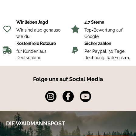
Futter zusätzlichen Schutz vor den Elementen bietet.
Entdecke jetzt die perfekte Kombination aus Stil und
Funktionalität mit der Härkila Damen Schießweste Jura!
Wir lieben Jagd
4,7 Sterne
Wir sind also genauso
Top-Bewertung auf
wie du
Google
Kostenfreie Retoure
Sicher zahlen
für Kunden aus
Per Paypal, 30 Tage
Deutschland
Rechnung, Raten u.v.m.
Folge uns auf Social Media
DIE WAIDMANNSPOST