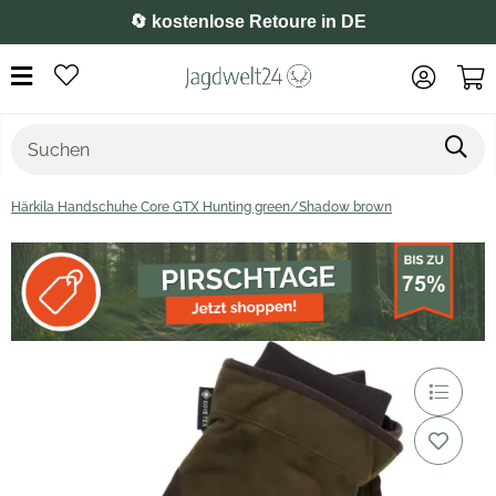
⭐️ 4,8 auf Google
Härkila Handschuhe Core GTX Hunting green/Shadow brown