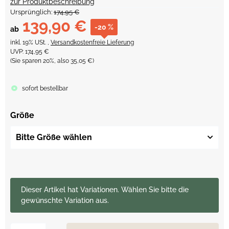
zur Produktbeschreibung
Ursprünglich:
174,95 €
139,90 €
-20 %
ab
inkl. 19% USt. ,
Versandkostenfreie Lieferung
UVP
:
174,95 €
(Sie sparen
20%
, also
35,05 €
)
sofort bestellbar
Größe
Bitte Größe wählen
x
Dieser Artikel hat Variationen. Wählen Sie bitte die
gewünschte Variation aus.