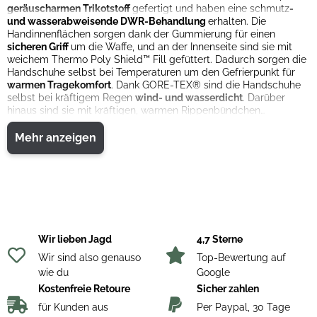
geräuscharmen Trikotstoff
gefertigt und haben eine schmutz
-
und wasserabweisende DWR-Behandlung
erhalten. Die
Handinnenflächen sorgen dank der Gummierung für einen
sicheren Griff
um die Waffe, und an der Innenseite sind sie mit
weichem Thermo Poly Shield™ Fill gefüttert. Dadurch sorgen die
Handschuhe selbst bei Temperaturen um den Gefrierpunkt für
warmen Tragekomfort
. Dank GORE-TEX® sind die Handschuhe
selbst bei kräftigem Regen
wind- und wasserdicht
. Darüber
hinaus sind sie mit kräftigen, warmen Rippenbündchen
ausgestattet, sodass sie sich eng um das Handgelenk legen und
die Wärme halten.
Mehr anzeigen
• Gebürstete, geräuscharme Oberfläche
• Innenliegende Rippenbündchen für perfekte Passform und
Komfort
• Rutschfeste Handinnenfläche mit aufgedrucktem Gummi-
Punktemuster
• Elastischer Stoff zwischen den Fingern für optimale Passform
Material
• 100 % Polyester, gebürsteter Trikot, DWR
Wir lieben Jagd
4,7 Sterne
• 100 % Polyester, gebürsteter Trikot
Wir sind also genauso
Top-Bewertung auf
• 60 g
wie du
Google
• GORE-TEX
Kostenfreie Retoure
Sicher zahlen
für Kunden aus
Per Paypal, 30 Tage