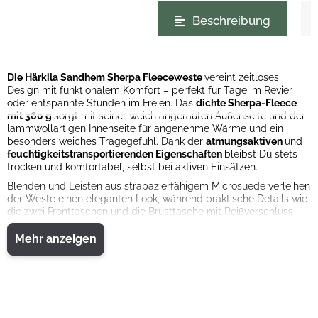
weitere Registerkarten anzeigen
Beschreibung
Die Härkila Sandhem Sherpa Fleeceweste
vereint zeitloses
Design mit funktionalem Komfort – perfekt für Tage im Revier
oder entspannte Stunden im Freien. Das
dichte Sherpa-Fleece
mit 360 g
sorgt mit seiner weich angerauten Außenseite und der
lammwollartigen Innenseite für angenehme Wärme und ein
besonders weiches Tragegefühl. Dank der
atmungsaktiven
und
feuchtigkeitstransportierenden Eigenschaften
bleibst Du stets
trocken und komfortabel, selbst bei aktiven Einsätzen.
Blenden und Leisten aus strapazierfähigem Microsuede verleihen
der Weste einen eleganten Look, während praktische Details wie
die zwei Fronttaschen und die Brusttasche mit Reißverschluss
dafür sorgen, dass Du wichtige Kleinigkeiten sicher verstauen
kannst. Der verstellbare Saum ermöglicht eine individuelle
Mehr anzeigen
Passform, und der Reißverschlussschieber aus Leder mit Logo-
Niete sowie das Logo-Etikett aus Kunstleder unterstreichen den
hochwertigen Charakter. Mit ihrem klassischen Schnitt und dem
2-Wege-Reißverschluss
ist die Sandhem Fleeceweste ein
vielseitiger Begleiter für jedes Outdoor-Abenteuer.