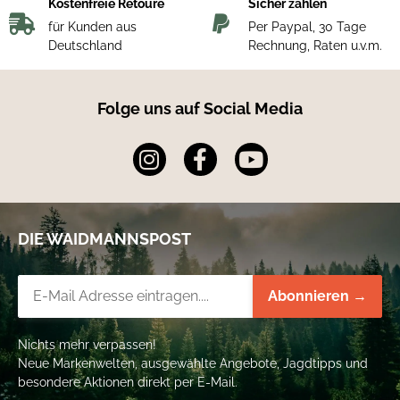
Kostenfreie Retoure
Sicher zahlen
für Kunden aus
Per Paypal, 30 Tage
Deutschland
Rechnung, Raten u.v.m.
Folge uns auf Social Media
DIE WAIDMANNSPOST
Newsletter-Registrierung
Abonnieren →
Nichts mehr verpassen!
Neue Markenwelten, ausgewählte Angebote, Jagdtipps und
besondere Aktionen direkt per E-Mail.