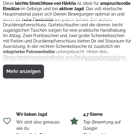
Diese
leichte Stretchhose von Härkila
ist ideal für
anspruchsvolle
Einsätze
im Gebirge und bei
aktiver Jagd
. Das voll elastische
Hauptmaterial passt sich Deinen Bewegungen optimal an und
bietet Dir
hohe Flexibilität
bei jedem Schritt. Der sichere
Druckknopfverschluss, Gürtelschlaufen und die oberen, leicht
zugänglichen Taschen sorgen für eine praktische Handhabung
im Alltag. Zwei Fronttaschen und zwei große Schenkeltaschen
mit Patten und Druckknopfverschluss bieten Dir viel Stauraum für
Ausrüstung. In der rechten Schenkeltasche ist zusätzlich ein
integrierter Patronenhalter
untergebracht. Hinter den
Oberschenkeltaschen befinden sich Belüftungsreißverschlüsse,
An den Knien stehen Dir Innentaschen für
Knieschutzpolster
zur
mit denen Du die Luftzirkulation bei Bedarf erhöhen kannst.
Verfügung, was besonders im Gelände oder beim Knien von
Vorteil ist. Der Beinsaum lässt sich über Knöpfe verstellen,
Mehr anzeigen
während an den Knöcheln ein zusätzlicher Verstellriemen für
einen sicheren Sitz sorgt. Die
PFC-freie wasserabweisende
Imprägnierung
schützt vor Feuchtigkeit und Schmutz, ohne die
Umwelt unnötig zu belasten.
Material
Hauptmaterial: 90 % Polyester / 10 % Elasthan
Wir lieben Jagd
4,7 Sterne
Wir sind also genauso
Top-Bewertung auf
wie du
Google