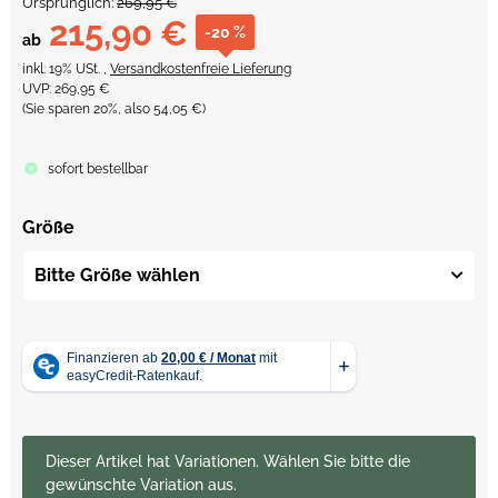
Ursprünglich:
269,95 €
215,90 €
-20 %
ab
inkl. 19% USt. ,
Versandkostenfreie Lieferung
UVP
:
269,95 €
(Sie sparen
20%
, also
54,05 €
)
sofort bestellbar
Größe
Bitte Größe wählen
x
Dieser Artikel hat Variationen. Wählen Sie bitte die
gewünschte Variation aus.