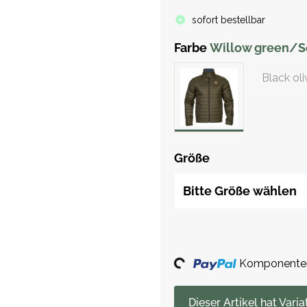
sofort bestellbar
Farbe
Willow green/S
Black ol
Größe
Bitte Größe wählen
Loading...
Komponenten 
x
Dieser Artikel hat Varia