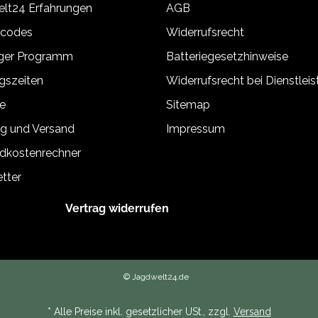
lt24 Erfahrungen
AGB
tcodes
Widerrufsrecht
äger Programm
Batteriegesetzhinweise
gszeiten
Widerrufsrecht bei Dienstlei
e
Sitemap
g und Versand
Impressum
dkostenrechner
tter
Vertrag widerrufen
© Jagdwelt24.de
* Alle Preise inkl. gesetzlicher USt., zzgl.
Versand