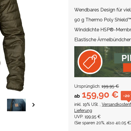
Wendbares Design für viel
90 g Thermo Poly Shield
Winddichte HSP®-Membran
Elastische Ärmelbündchen
Ursprünglich:
199,95 €
159,90 €
-20
ab
inkl. 19% USt. ,
Versandkostenf
Lieferung
UVP
:
199,95 €
(Sie sparen
20%
, also
40,05 €