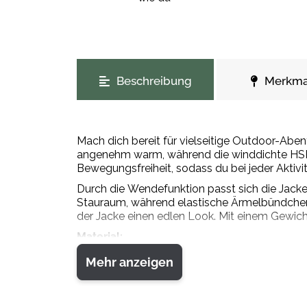
weitere Registerkarten anzeigen
Beschreibung
Merkma
Mach dich bereit für vielseitige Outdoor-Ab
angenehm warm, während die winddichte HSP®
Bewegungsfreiheit, sodass du bei jeder Aktiv
Durch die Wendefunktion passt sich die Jacke 
Stauraum, während elastische Ärmelbündchen 
der Jacke einen edlen Look. Mit einem Gewich
Material:
Polyester (recycelt) 100%
Mehr anzeigen
Wattierung:
Polyester 100%
Pflegehinweise: