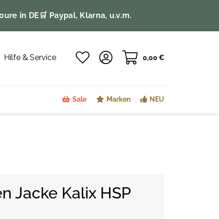
oure in DE
🛒 Paypal, Klarna, u.v.m.
Hilfe & Service
0,00 €
Sale
Marken
NEU
en Jacke Kalix HSP