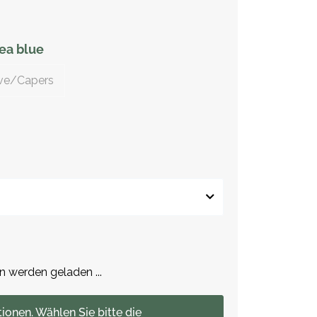
ea blue
ive/Capers
werden geladen ...
tionen. Wählen Sie bitte die