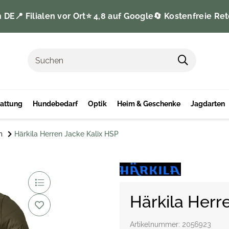
n DE
📍 Filialen vor Ort
⭐️ 4,8 auf Google
🔄 Kostenfreie Ret
tattung
Hundebedarf
Optik
Heim & Geschenke
Jagdarten
n
Härkila Herren Jacke Kalix HSP
Härkila Herr
Artikelnummer:
2056923