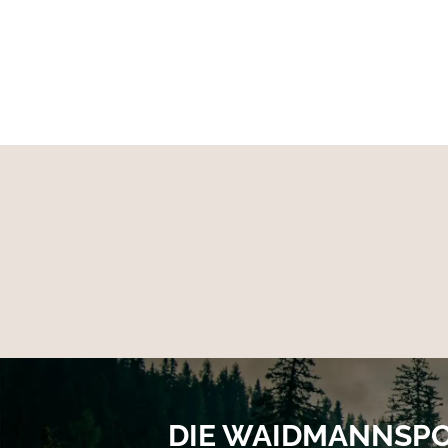
Professionelle Trockenreinigung
Nicht bleichen
Nicht bügeln
Schonend bei 30°C waschen
Trocknen bei niedriger Temperatur
Separat oder mit ähnlichen Farben waschen
Nicht in direktem Sonnenlicht trocknen
Ohne Weichspüler waschen
DIE WAIDMANNSP