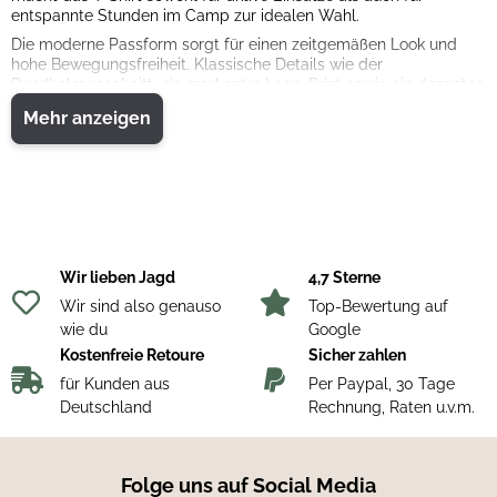
entspannte Stunden im Camp zur idealen Wahl.
Die moderne Passform sorgt für einen zeitgemäßen Look und
hohe Bewegungsfreiheit. Klassische Details wie der
Rundhalsausschnitt, ein markanter Logo-Print sowie ein dezentes
Logo-Etikett am Saum unterstreichen den funktionalen und
Mehr anzeigen
zugleich stilvollen Charakter dieses vielseitigen Shirts.
Eigenschaften:
• Vielseitiges Kurzarm-T-Shirt für Jagd und Outdoor
• Weiche, leichte Baumwolle mit Stückwaschung
• Atmungsaktives Single-Jersey-Material
• Moderne Passform für hohen Tragekomfort
• Rundhalsausschnitt
• Logo-Print
Wir lieben Jagd
4,7 Sterne
• Logo-Etikett am Saum
Wir sind also genauso
Top-Bewertung auf
Material & Verarbeitung:
wie du
Google
• Obermaterial: 100 % Baumwolle
Kostenfreie Retoure
Sicher zahlen
• Verarbeitung: Hautfreundlich, atmungsaktiv und langlebig
für Kunden aus
Per Paypal, 30 Tage
Deutschland
Rechnung, Raten u.v.m.
Folge uns auf Social Media