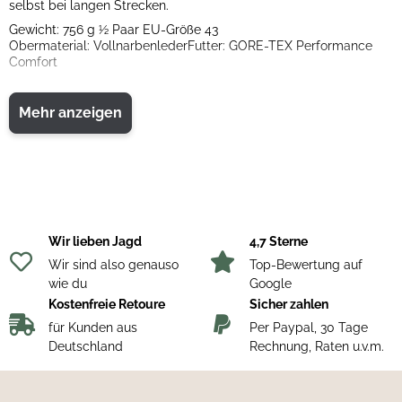
selbst bei langen Strecken.
Gewicht: 756 g ½ Paar EU-Größe 43
Obermaterial: VollnarbenlederFutter: GORE-TEX Performance
Comfort
Mehr anzeigen
Wir lieben Jagd
4,7 Sterne
Wir sind also genauso
Top-Bewertung auf
wie du
Google
Kostenfreie Retoure
Sicher zahlen
für Kunden aus
Per Paypal, 30 Tage
Deutschland
Rechnung, Raten u.v.m.