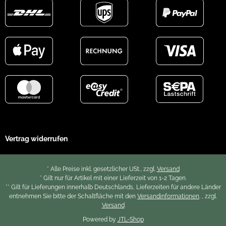
Vertrag widerrufen
* Alle Preise inkl. gesetzlicher USt., zzgl.
Versand
* Gilt nur für Artikel mit einer Lieferzeit von 1-2 Tagen.
** Gilt für Lieferungen innerhalb Deutschlands, Lieferzeiten für andere Länder
entnehmen Sie bitte der Schaltfläche mit den
Versandinformationen
. , zzgl.
Versand
Powered by
JTL-Shop