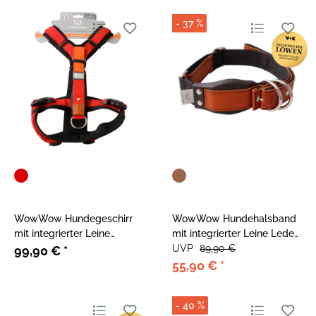
- 37 %
WowWow Hundegeschirr
WowWow Hundehalsband
mit integrierter Leine
mit integrierter Leine Leder
Harness Rot
Kastanienbraun
UVP
89,90 €
99,90 €
*
55,90 €
*
- 40 %