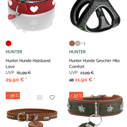
+ 3
HUNTER
HUNTER
Hunter Hunde Halsband
Hunter Hunde Geschirr Hilo
Love
Comfort
UVP
65,99 €
UVP
23,99 €
29,90 €
*
11,90 €
*
ab
- 38 %
- 37 %