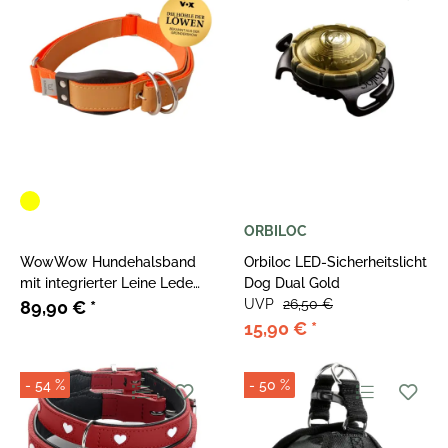
ORBILOC
WowWow Hundehalsband
Orbiloc LED-Sicherheitslicht
mit integrierter Leine Leder
Dog Dual Gold
Ockergelb
UVP
26,50 €
89,90 €
*
15,90 €
*
- 54 %
- 50 %