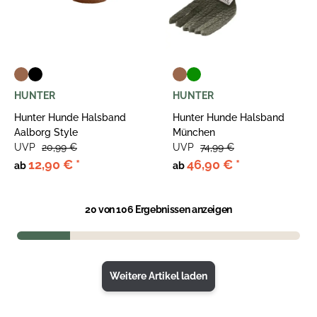
HUNTER
HUNTER
Hunter Hunde Halsband
Hunter Hunde Halsband
Aalborg Style
München
UVP
20,99 €
UVP
74,99 €
12,90 €
*
46,90 €
*
ab
ab
20
von 106 Ergebnissen anzeigen
Weitere Artikel laden