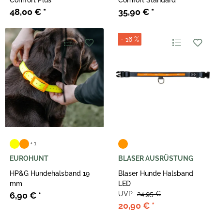
Comfort Plus
Comfort Standard
48,00 €
*
35,90 €
*
- 16 %
+ 1
EUROHUNT
BLASER AUSRÜSTUNG
HP&G Hundehalsband 19
Blaser Hunde Halsband
mm
LED
UVP
24,95 €
6,90 €
*
20,90 €
*