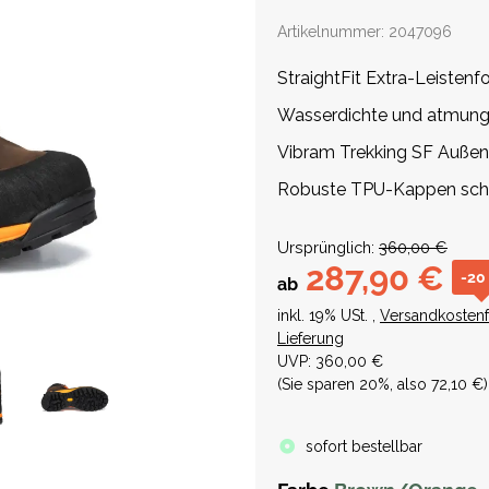
Artikelnummer:
2047096
StraightFit Extra-Leistenf
Wasserdichte und atmun
Vibram Trekking SF Außens
Robuste TPU-Kappen sch
Ursprünglich:
360,00 €
287,90 €
-20
ab
inkl. 19% USt. ,
Versandkostenf
Lieferung
UVP
:
360,00 €
(Sie sparen
20%
, also
72,10 €
)
sofort bestellbar