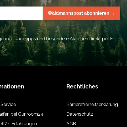
Waidmannspost abonnieren →
bote, Jagdtipps und besondere Aktionen direkt per E-
rmationen
Rechtliches
 Service
Barrierefreiheitserklärung
ffen bei Gunroom24
Datenschutz
lt24 Erfahrungen
AGB