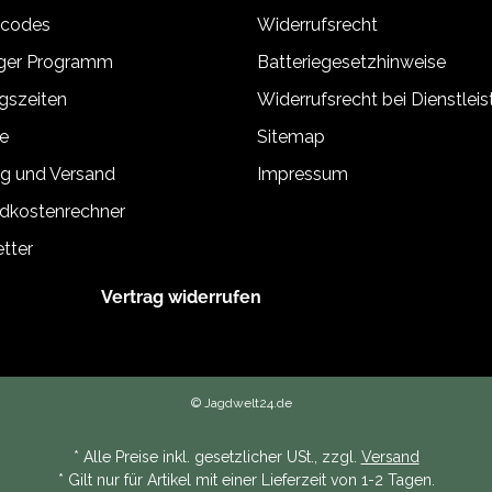
tcodes
Widerrufsrecht
äger Programm
Batteriegesetzhinweise
gszeiten
Widerrufsrecht bei Dienstlei
e
Sitemap
g und Versand
Impressum
dkostenrechner
tter
Vertrag widerrufen
© Jagdwelt24.de
* Alle Preise inkl. gesetzlicher USt., zzgl.
Versand
* Gilt nur für Artikel mit einer Lieferzeit von 1-2 Tagen.