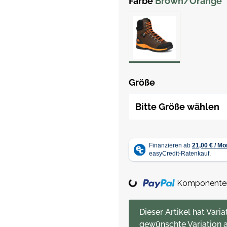
Farbe
Brown/Orange
Größe
Bitte Größe wählen
Komponenten 
Loading...
x
Dieser Artikel hat Varia
gewünschte Variation a