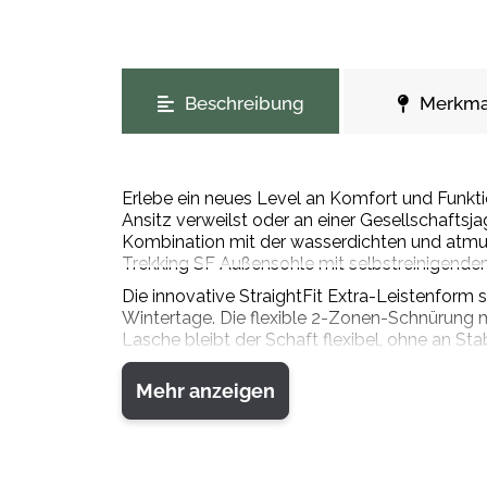
weitere Registerkarten anzeigen
Beschreibung
Merkma
Erlebe ein neues Level an Komfort und Funkt
Ansitz verweilst oder an einer Gesellschaftsja
Kombination mit der wasserdichten und atmu
Trekking SF Außensohle mit selbstreinigendem P
Die innovative StraightFit Extra-Leistenform
Wintertage. Die flexible 2-Zonen-Schnürung m
Lasche bleibt der Schaft flexibel, ohne an Sta
Kappen schützen deine Fersen und Zehen vor S
Funktionalität – dein idealer Begleiter bei jede
Mehr anzeigen
Material:
Membran: GORE-TEX
Obermaterial: Nubukleder, Veloursleder, Synth
Außensohle: Vibram Trekking SF