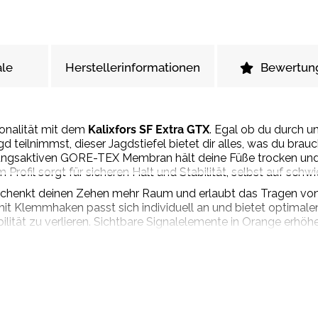
le
Herstellerinformationen
Bewertun
ionalität mit dem
Kalixfors SF Extra GTX
. Egal ob du durch 
gd teilnimmst, dieser Jagdstiefel bietet dir alles, was du bra
ngsaktiven GORE-TEX Membran hält deine Füße trocken und 
rofil sorgt für sicheren Halt und Stabilität, selbst auf schw
 schenkt deinen Zehen mehr Raum und erlaubt das Tragen von 
it Klemmhaken passt sich individuell an und bietet optimale
bilität zu verlieren. Sichtbare Signalelemente in Orange erhö
tößen. Mit seinem durchdachten Design vereint der Kalixfor
r Jagd.
etik