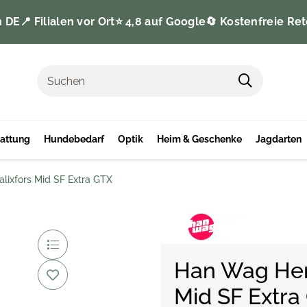
n DE
📍 Filialen vor Ort
⭐️ 4,8 auf Google
🔄 Kostenfreie Ret
tattung
Hundebedarf
Optik
Heim & Geschenke
Jagdarten
alixfors Mid SF Extra GTX
Han Wag Herr
Mid SF Extra