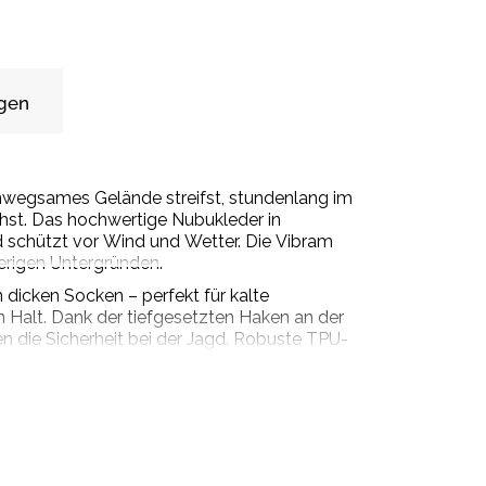
gen
unwegsames Gelände streifst, stundenlang im
uchst. Das hochwertige Nubukleder in
schützt vor Wind und Wetter. Die Vibram
ierigen Untergründen.
dicken Socken – perfekt für kalte
n Halt. Dank der tiefgesetzten Haken an der
hen die Sicherheit bei der Jagd. Robuste TPU-
s SF Extra GTX Komfort, Stabilität und