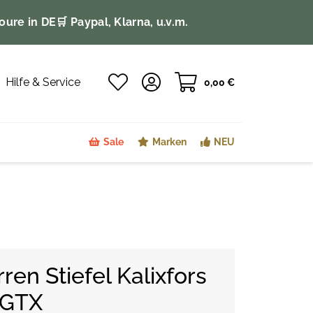
oure in DE
🛒 Paypal, Klarna, u.v.m.
Hilfe & Service
0,00 €
Sale
Marken
NEU
en Stiefel Kalixfors
 GTX