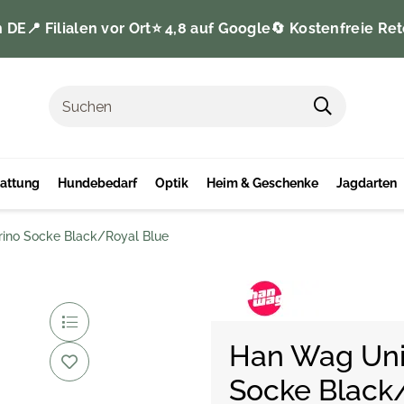
n DE
📍 Filialen vor Ort
⭐️ 4,8 auf Google
🔄 Kostenfreie Ret
tattung
Hundebedarf
Optik
Heim & Geschenke
Jagdarten
ino Socke Black/Royal Blue
Han Wag Uni
Socke Black