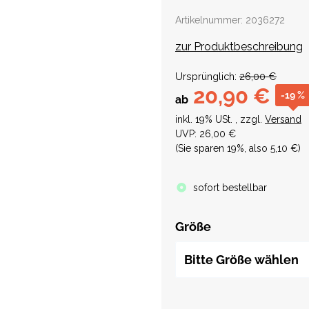
Artikelnummer:
2036272
zur Produktbeschreibung
Ursprünglich:
26,00 €
20,90 €
-19 %
ab
inkl. 19% USt. , zzgl.
Versand
UVP
:
26,00 €
(Sie sparen
19%
, also
5,10 €
)
sofort bestellbar
Größe
Bitte Größe wählen