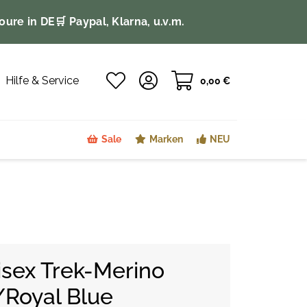
oure in DE
🛒 Paypal, Klarna, u.v.m.
Hilfe & Service
0,00 €
Sale
Marken
NEU
sex Trek-Merino
/Royal Blue