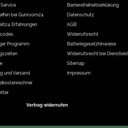
 Service
Barrierefreiheitserklärung
ffen bei Gunroom24
Datenschutz
lt24 Erfahrungen
AGB
tcodes
Widerrufsrecht
äger Programm
Batteriegesetzhinweise
gszeiten
Widerrufsrecht bei Dienstlei
e
Sitemap
g und Versand
Impressum
dkostenrechner
tter
Vertrag widerrufen