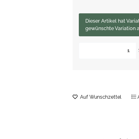
x
Dieser Artikel hat Varia
gewünschte Variation a
Auf Wunschzettel