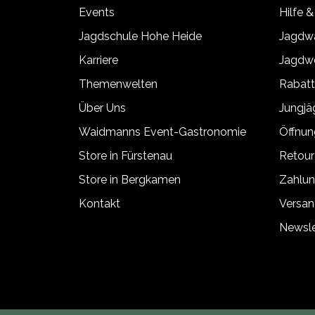
Events
Hilfe &
Jagdschule Hohe Heide
Jagdwa
Karriere
Jagdwe
Themenwelten
Rabat
Über Uns
Jungj
Waidmanns Event-Gastronomie
Öffnun
Store in Fürstenau
Retour
Store in Bergkamen
Zahlun
Kontakt
Versan
Newsle