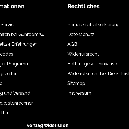
rmationen
Rechtliches
 Service
Barrierefreiheitserklärung
ffen bei Gunroom24
Datenschutz
lt24 Erfahrungen
AGB
tcodes
Widerrufsrecht
äger Programm
Batteriegesetzhinweise
gszeiten
Widerrufsrecht bei Dienstlei
e
Sitemap
g und Versand
Impressum
dkostenrechner
tter
Vertrag widerrufen