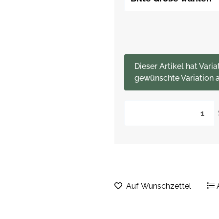
x
Dieser Artikel hat Varia
gewünschte Variation a
Auf Wunschzettel