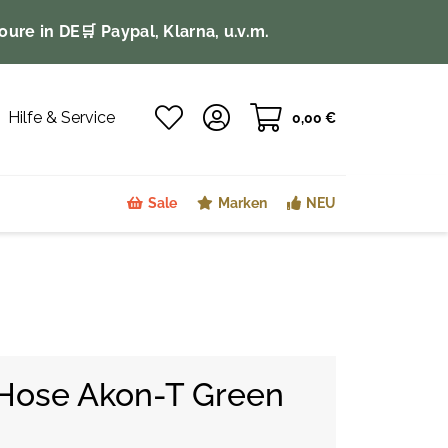
oure in DE
🛒 Paypal, Klarna, u.v.m.
Hilfe & Service
0,00 €
Sale
Marken
NEU
 Hose Akon-T Green