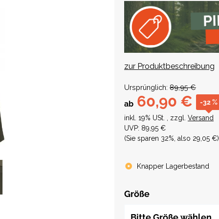
zur Produktbeschreibung
Ursprünglich:
89,95 €
60,90 €
-32 %
ab
inkl. 19% USt. , zzgl.
Versand
UVP
:
89,95 €
(Sie sparen
32%
, also
29,05 €
)
Knapper Lagerbestand
Größe
Bitte Größe wählen