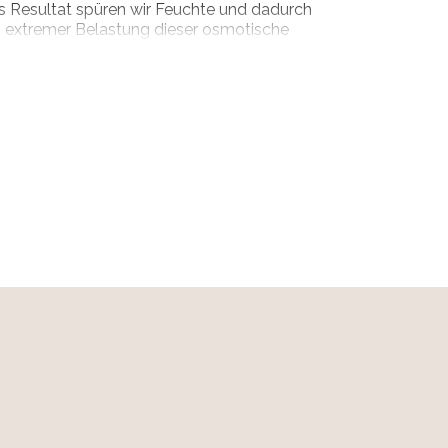
Als Resultat spüren wir Feuchte und dadurch
i extremer Belastung dieser osmotische
sst von innen kommende Dämpfe leicht
lten. Und Sie selber angenehm trocken.