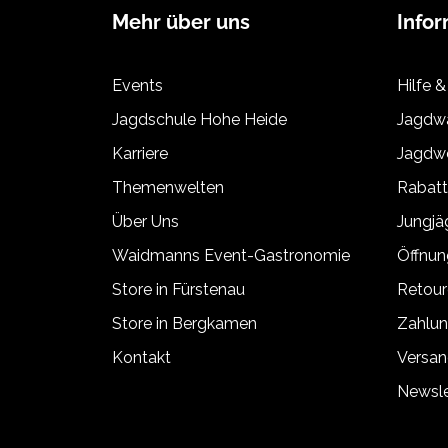
Mehr über uns
Info
Events
Hilfe &
Jagdschule Hohe Heide
Jagdwa
Karriere
Jagdwe
Themenwelten
Rabat
Über Uns
Jungj
Waidmanns Event-Gastronomie
Öffnun
Store in Fürstenau
Retour
Store in Bergkamen
Zahlun
Kontakt
Versan
Newsle