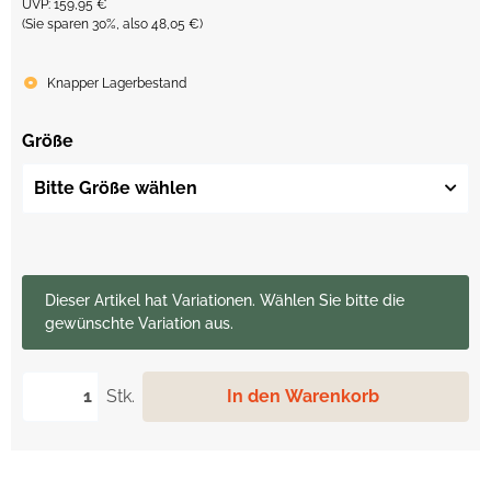
UVP
:
159,95 €
(Sie sparen
30%
, also
48,05 €
)
Knapper Lagerbestand
Größe
Bitte Größe wählen
x
Dieser Artikel hat Variationen. Wählen Sie bitte die
gewünschte Variation aus.
Stk.
In den Warenkorb