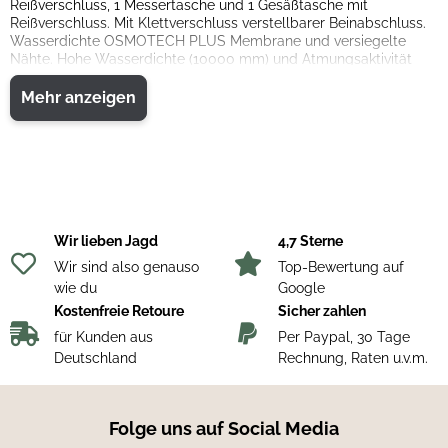
Reißverschluss, 1 Messertasche und 1 Gesäßtasche mit
Reißverschluss. Mit Klettverschluss verstellbarer Beinabschluss.
Wasserdichte OSMOTECH PLUS Membrane und versiegelte
Nähte. Hohe Wasserdichte (10000 mm) und Atmungsaktivität
(10000 g/m2).
Mehr anzeigen
MATERIAL
Außen 1: 100% Polyester
Außen 2: 100% Nylon
Innen: 50% Fluorfaser, 50% Polyester
Futter 1: 100% Polyester
Wir lieben Jagd
4,7 Sterne
Wir sind also genauso
Top-Bewertung auf
wie du
Google
Kostenfreie Retoure
Sicher zahlen
für Kunden aus
Per Paypal, 30 Tage
Deutschland
Rechnung, Raten u.v.m.
Folge uns auf Social Media