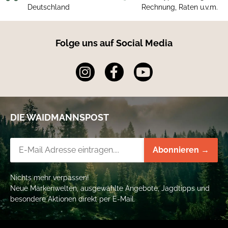
Gesamtfett 3,3 g gesättigte Fettsäuren 0,4 g Kohlenhydrate 30,0
Deutschland
Rechnung, Raten u.v.m.
g Zucker 19,8 g Eiweiß 6,5 g Salz 46,91 g
Folge uns auf Social Media
DIE WAIDMANNSPOST
Newsletter-Registrierung
Abonnieren →
Nichts mehr verpassen!
Neue Markenwelten, ausgewählte Angebote, Jagdtipps und
besondere Aktionen direkt per E-Mail.