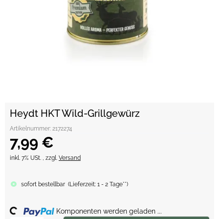
Heydt HKT Wild-Grillgewürz
Artikelnummer:
2172274
7,99 €
inkl. 7% USt. , zzgl.
Versand
sofort bestellbar
(
Lieferzeit:
1 - 2 Tage**
)
ing...
Komponenten werden geladen ...