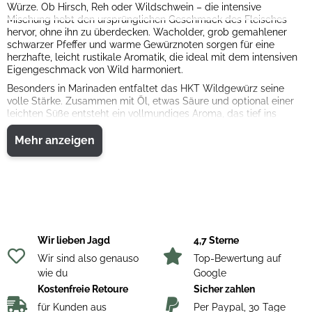
Würze. Ob Hirsch, Reh oder Wildschwein – die intensive
Mischung hebt den ursprünglichen Geschmack des Fleisches
hervor, ohne ihn zu überdecken. Wacholder, grob gemahlener
schwarzer Pfeffer und warme Gewürznoten sorgen für eine
herzhafte, leicht rustikale Aromatik, die ideal mit dem intensiven
Eigengeschmack von Wild harmoniert.
Besonders in Marinaden entfaltet das HKT Wildgewürz seine
volle Stärke. Zusammen mit Öl, etwas Säure und optional einer
leichten Süße entsteht ein vollmundiges Aroma, das tief ins
Fleisch einzieht und für saftige, geschmackvolle Ergebnisse
sorgt. Perfekt zum Einlegen vor dem Grillen oder Braten und für
Mehr anzeigen
intensiven Genuss bis in den Kern.
Auch Rind, Geflügel oder herzhafte Gemüsegerichte profitieren
von der kraftvollen Würze. Seine wahre Stärke zeigt dieses
Gewürz jedoch überall dort, wo Fleisch echten Charakter besitzt.
Die bewusst intensive Dosierung macht das HKT Wild-
Grillgewürz zur idealen Wahl für alle, die kräftige und
aromatische Geschmackserlebnisse schätzen – denn oft ist
Wir lieben Jagd
4,7 Sterne
weniger mehr.
Wir sind also genauso
Top-Bewertung auf
Zutaten:
Meersalz, Gewürze (Wacholderbeeren, schwarzer Pfeffer
wie du
Google
grob gemahlen, Koriander, Lorbeerlaub, Nelken, Chili, Zimt),
Rohrzucker, Pilzpulver, Knoblauchpulver, Orangenpulver
Kostenfreie Retoure
Sicher zahlen
Durchschn. Nährwertangabe je 100 g:
Energie 174 kcal / 727 kJ
für Kunden aus
Per Paypal, 30 Tage