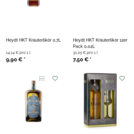
Heydt HKT Kräuterlikör 0,7L
Heydt HKT Kräuterlikör 12er
Pack 0,02L
14,14 € pro 1 l
31,25 € pro 1 l
9,90 €
*
7,50 €
*