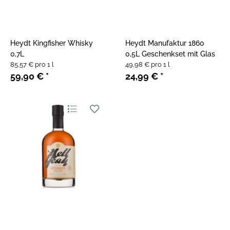
Heydt Kingfisher Whisky
Heydt Manufaktur 1860
0,7L
0,5L Geschenkset mit Glas
85,57 € pro 1 l
49,98 € pro 1 l
59,90 €
*
24,99 €
*