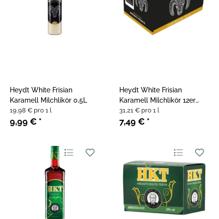
Heydt White Frisian
Heydt White Frisian
Karamell Milchlikör 0,5L
Karamell Milchlikör 12er
19,98 € pro 1 l
Pack 0,02L
31,21 € pro 1 l
9,99 €
*
7,49 €
*