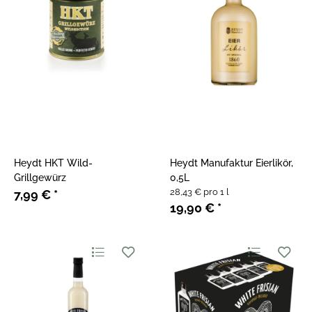
Heydt HKT Wild-
Heydt Manufaktur Eierlikör,
Grillgewürz
0,5L
28,43 € pro 1 l
7,99 €
*
19,90 €
*