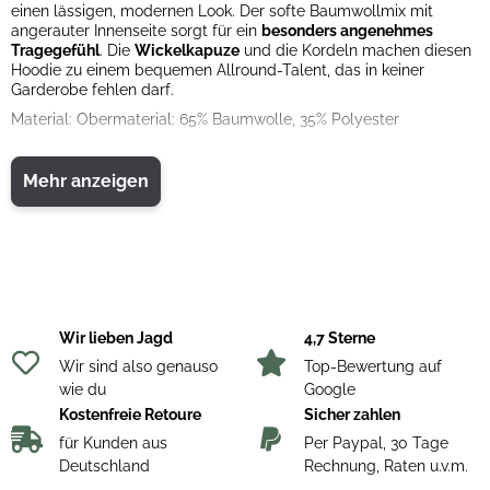
einen lässigen, modernen Look. Der softe Baumwollmix mit
angerauter Innenseite sorgt für ein
besonders angenehmes
Tragegefühl
. Die
Wickelkapuze
und die Kordeln machen diesen
Hoodie zu einem bequemen Allround-Talent, das in keiner
Garderobe fehlen darf.
Material: Obermaterial: 65% Baumwolle, 35% Polyester
Mehr anzeigen
Wir lieben Jagd
4,7 Sterne
Wir sind also genauso
Top-Bewertung auf
wie du
Google
Kostenfreie Retoure
Sicher zahlen
für Kunden aus
Per Paypal, 30 Tage
Deutschland
Rechnung, Raten u.v.m.