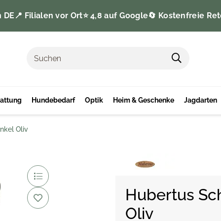
n DE
📍 Filialen vor Ort
⭐️ 4,8 auf Google
🔄 Kostenfreie Ret
tattung
Hundebedarf
Optik
Heim & Geschenke
Jagdarten
nkel Oliv
Hubertus Sc
Oliv