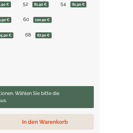
52
54
1,90 €
81,90 €
81,90 €
60
9,90 €
100,90 €
68
05,90 €
87,90 €
tionen. Wählen Sie bitte die
us.
In den Warenkorb