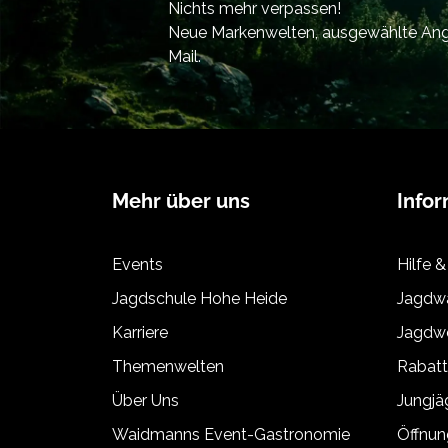
Nichts mehr verpassen!
Neue Markenwelten, ausgewählte Ange
Mail.
Mehr über uns
Info
Events
Hilfe &
Jagdschule Hohe Heide
Jagdwa
Karriere
Jagdwe
Themenwelten
Rabat
Über Uns
Jungj
Waidmanns Event-Gastronomie
Öffnun