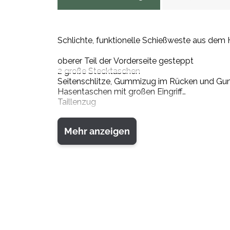
Schlichte, funktionelle Schießweste aus dem
oberer Teil der Vorderseite gesteppt
2 große Stecktaschen
Seitenschlitze, Gummizug im Rücken und Gu
Hasentaschen mit großen Eingriff
Taillenzug
Farbe: oliv
Mehr anzeigen
Material: 80 % Baumwolle, 20 % Polyester
Größen: 46-70