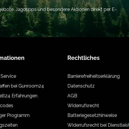
bote, Jagdtipps und besondere Aktionen direkt per E-
rmationen
Rechtliches
 Service
Barrierefreiheitserklärung
ffen bei Gunroom24
Datenschutz
lt24 Erfahrungen
AGB
tcodes
Widerrufsrecht
äger Programm
Batteriegesetzhinweise
gszeiten
Widerrufsrecht bei Dienstlei