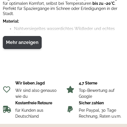
für optimalen Komfort, selbst bei Temperaturen
bis zu -20°C
.
Perfekt für Spaziergänge im Schnee oder Erledigungen in der
Stadt.
Material:
Nahtversiegeltes wasserdichtes Wildleder und echtes
Leder
Leder aus einer Gerberei mit Gold-Status für Wasser-,
Mehr anzeigen
Energie- und Abfallmanagement
Weicher Schneekragen aus Boa
D-Ring Schnürsystem mit wasserdichtem
Innenreißverschluss
HEAT-MX™ 145 nachhaltige Wärmeisolierung
Feuchtigkeit ableitendes Fleecefutter
Wir lieben Jagd
4,7 Sterne
Wir sind also genauso
Top-Bewertung auf
wie du
Google
Kostenfreie Retoure
Sicher zahlen
für Kunden aus
Per Paypal, 30 Tage
Deutschland
Rechnung, Raten u.v.m.