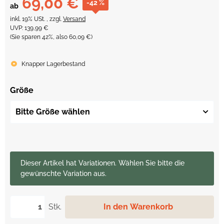
69,00 €
-42 %
ab
inkl. 19% USt. , zzgl.
Versand
UVP
:
139,99 €
(Sie sparen
42%
, also
60,09 €
)
Knapper Lagerbestand
Größe
Bitte Größe wählen
x
Dieser Artikel hat Variationen. Wählen Sie bitte die
gewünschte Variation aus.
Stk.
In den Warenkorb