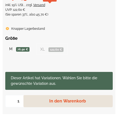
inkl. 19% USt. , zzgl.
Versand
UVP
:
122,60 €
(Sie sparen
37%
, also
45,70 €
)
Knapper Lagerbestand
Größe
M
XL
76,90 €
122,60 €
x
Dieser Artikel hat Variationen. Wählen Sie bitte die
gewünschte Variation aus.
In den Warenkorb