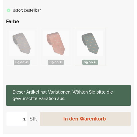
sofort bestellbar
Farbe
69,00 €
69,00 €
69,00 €
x
Dieser Artikel hat Variationen. Wählen Sie bitte die
gewünschte Variation aus.
Stk.
In den Warenkorb