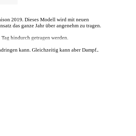
ison 2019. Dieses Modell wird mit neuen
insatz das ganze Jahr über angenehm zu tragen.
zen Tag hindurch getragen werden.
ndringen kann. Gleichzeitig kann aber Dampf
n Zusammenarbeit mit den Reifenexperten
iese stilvolle Sohle bietet Flexibilität und
 wird, um einen verantwortungsvollen Umgang
ökologischen und sozialen Standards unter
ocken bleibt. Benutzen Sie folgende Faustregel:
 wählen.