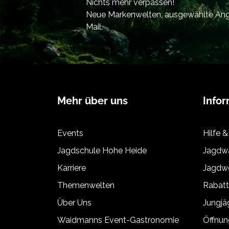
Nichts mehr verpassen!
Neue Markenwelten, ausgewählte Ange
Mail.
Mehr über uns
Info
Events
Hilfe &
Jagdschule Hohe Heide
Jagdwa
Karriere
Jagdwe
Themenwelten
Rabat
Über Uns
Jungj
Waidmanns Event-Gastronomie
Öffnun