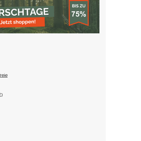
reie
€
)