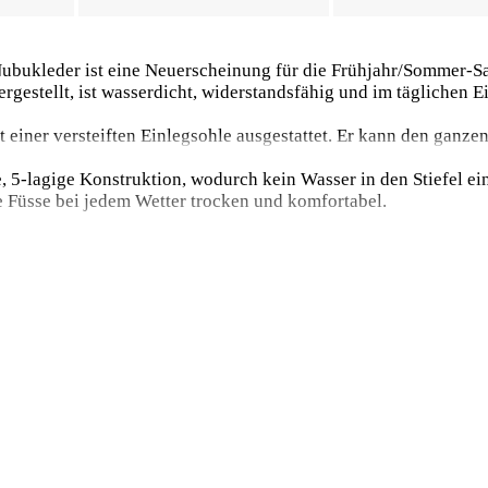
bukleder ist eine Neuerscheinung für die Frühjahr/Sommer-Sa
gestellt, ist wasserdicht, widerstandsfähig und im täglichen E
it einer versteiften Einlegsohle ausgestattet. Er kann den gan
 5-lagige Konstruktion, wodurch kein Wasser in den Stiefel ei
re Füsse bei jedem Wetter trocken und komfortabel.
equem. Ein Paar Stiefel wiegt nur 1600 Gramm. Die Sohle ist i
ne besonders leichte, strapazierfähige und bequeme Laufsohle. D
ände.
ur logisch, dass es so umweltfreundlich wie möglich produziert
ergie zu gewährleisten. Terracare® Leder wird nach strengen 
 Substanzen hergestellt.
er regulären Schuhgrösse noch Platz für Hose/Jeans und dicke S
hrer normalen Schuhgrösse, die Sie auch für Ihre Alltagsschuhe