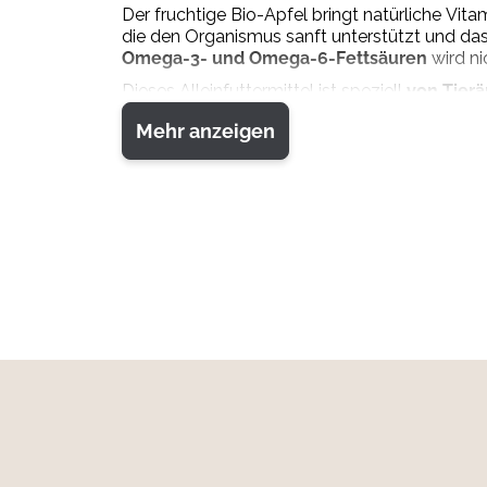
Der fruchtige Bio-Apfel bringt natürliche Vita
die den Organismus sanft unterstützt und das
Omega-3- und Omega-6-Fettsäuren
wird ni
Dieses Alleinfuttermittel ist speziell
von Tierä
Nährstoffen für starke Knochen, gesunde Organ
Mehr anzeigen
Fütterungsempfehlung
Gewicht Hund (kg) Tagesbedarf (g)
5 60 – 100
10 150 – 250
20 300 – 500
30 450 – 750
Das ist ein Richtwert und kann je nach Tier un
dem Öffnen im Kühlschrank aufbewahren und 
Zusammensetzung
80 % Bio*-Huhn (Brustfleisch, Hals, Karkasse u
*aus ökologischer Erzeugung
Analytische Bestandteile
Rohprotein 11,20 %, Rohfett 9,30 %, Feuchtigk