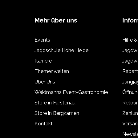
Mehr über uns
Info
Events
Hilfe &
Jagdschule Hohe Heide
Jagdwa
Karriere
Jagdwe
Themenwelten
Rabat
Über Uns
Jungj
Waidmanns Event-Gastronomie
Öffnun
Store in Fürstenau
Retour
Store in Bergkamen
Zahlun
Kontakt
Versan
Newsle