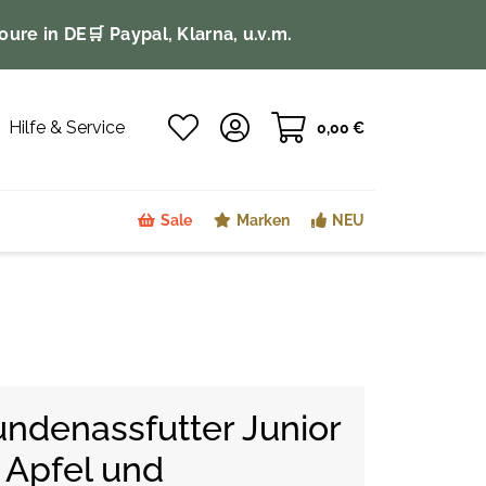
oure in DE
🛒 Paypal, Klarna, u.v.m.
Hilfe & Service
0,00 €
Sale
Marken
NEU
ndenassfutter Junior
 Apfel und