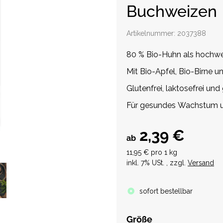
Buchweizen
Artikelnummer:
2037388
80 % Bio-Huhn als hochwer
Mit Bio-Apfel, Bio-Birne 
Glutenfrei, laktosefrei und 
Für gesundes Wachstum u
2,39 €
ab
11,95 € pro 1 kg
inkl. 7% USt. , zzgl.
Versand
sofort bestellbar
Größe