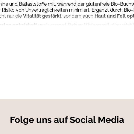
mine und Ballaststoffe mit, während der glutenfreie Bio-Buchw
 Risiko von Unverträglichkeiten minimiert. Ergänzt durch Bio
cht nur die
Vitalität gestärkt
, sondern auch
Haut und Fell op
rzten entwickelt
und versorgt Deinen Welpen mit allen wicht
e und eine stabile Entwicklung. So legst Du den Grundstein f
d Lebensphase variieren. Bitte immer frisches Wasser bereitste
innerhalb von 3 Tagen verbrauchen.
nd Brühe), 6 % Bio*-Apfel, 6 % Bio*-Buchweizen, 6 % Bio*-Birne
Folge uns auf Social Media
eit 69,72 %, Rohasche 3,45 %, Rohfaser 0,80 %