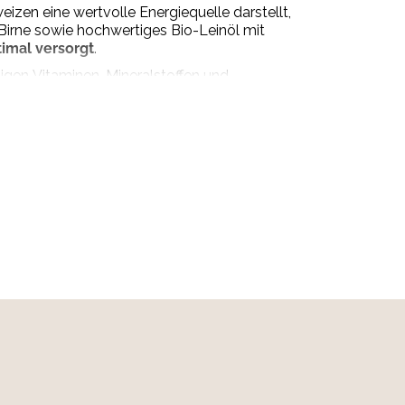
eizen eine wertvolle Energiequelle darstellt,
-Birne sowie hochwertiges Bio-Leinöl mit
timal versorgt
.
igen Vitaminen, Mineralstoffen und
ür ein vitales und glückliches Hundeleben.
llen. Kühl, trocken und frostfrei lagern. Nach
, 1 % Bio*-Leinöl, 1 % Mineralstoffe