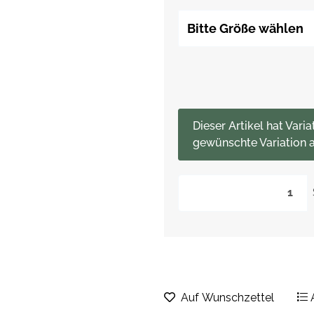
Bitte Größe wählen
x
Dieser Artikel hat Varia
gewünschte Variation a
Auf Wunschzettel