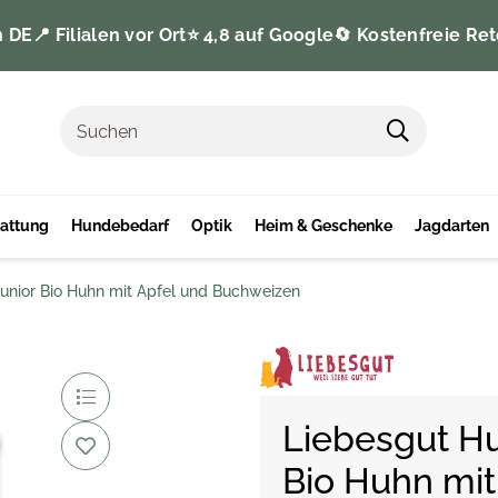
n DE
📍 Filialen vor Ort
⭐️ 4,8 auf Google
🔄 Kostenfreie Ret
tattung
Hundebedarf
Optik
Heim & Geschenke
Jagdarten
unior Bio Huhn mit Apfel und Buchweizen
Liebesgut Hu
Bio Huhn mit