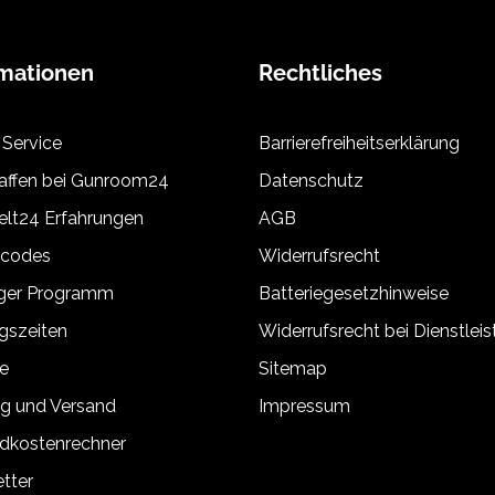
rmationen
Rechtliches
 Service
Barrierefreiheitserklärung
ffen bei Gunroom24
Datenschutz
lt24 Erfahrungen
AGB
tcodes
Widerrufsrecht
äger Programm
Batteriegesetzhinweise
gszeiten
Widerrufsrecht bei Dienstlei
e
Sitemap
g und Versand
Impressum
dkostenrechner
tter