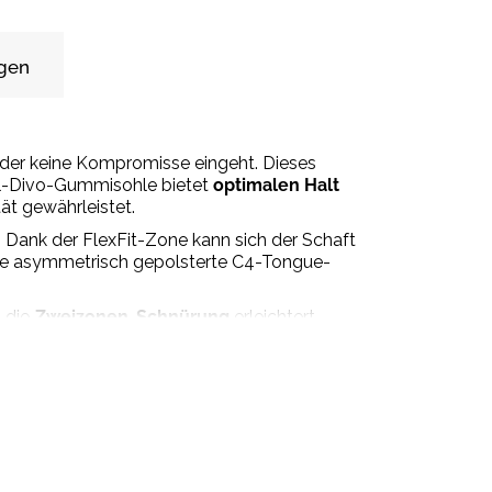
gen
, der keine Kompromisse eingeht. Dieses
il-Divo-Gummisohle bietet
optimalen Halt
ät gewährleistet.
z. Dank der FlexFit-Zone kann sich der Schaft
 Die asymmetrisch gepolsterte C4-Tongue-
 die
Zweizonen-Schnürung
erleichtert.
nimalen Nähte
reduzieren Reibungspunkte
d Schmutz. Strap-On-Steigeisen können
neuert werden – für maximale Langlebigkeit