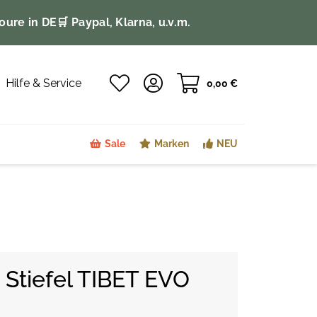
oure in DE
🛒 Paypal, Klarna, u.v.m.
Hilfe & Service
0,00 €
Sale
Marken
NEU
Stiefel TIBET EVO