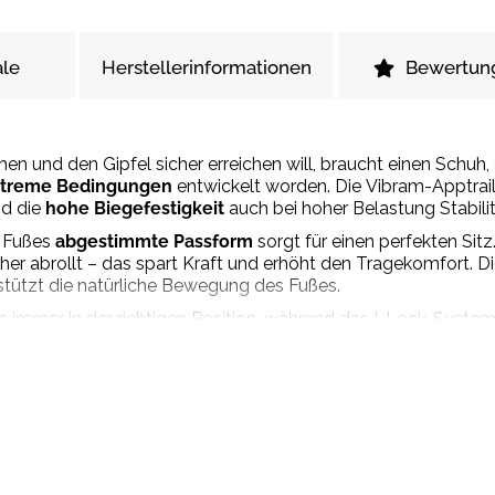
le
Herstellerinformationen
Bewertun
n und den Gipfel sicher erreichen will, braucht einen Schuh
extreme Bedingungen
entwickelt worden. Die Vibram-Apptra
d die
hohe Biegefestigkeit
auch bei hoher Belastung Stabilit
n Fußes
abgestimmte Passform
sorgt für einen perfekten Sit
icher abrollt – das spart Kraft und erhöht den Tragekomfort.
stützt die natürliche Bewegung des Fußes.
e immer in der richtigen Position, während das I-Lock-System
eschlossen, lässt sich aber bei Bedarf schnell lockern. Die
mi
zogene Schaft
schützen vor scharfkantigem Fels, Stein un
usforderung gerüstet zu sein. Falls nötig, kann die Sohle er