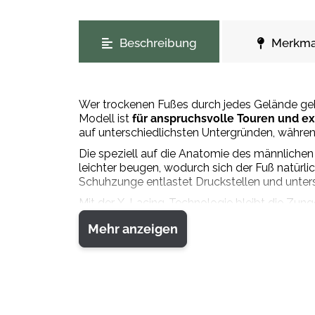
weitere Registerkarten anzeigen
Beschreibung
Merkma
Wer trockenen Fußes durch jedes Gelände gehe
Modell ist
für anspruchsvolle Touren und 
auf unterschiedlichsten Untergründen, währen
Die speziell auf die Anatomie des männliche
leichter beugen, wodurch sich der Fuß natürl
Schuhzunge entlastet Druckstellen und unter
Mit der X-Lacing-Technologie bleibt die Zung
Einmal festgezogen, bleibt der Schuh sicher g
Mehr anzeigen
und sorgen für ein angenehmes Tragegefühl.
Der
umlaufende Gummirand
und der
hochge
problemlos befestigt werden, um für jede Hera
und viele weitere Abenteuer.
Oberstoff: Nubukleder 100%