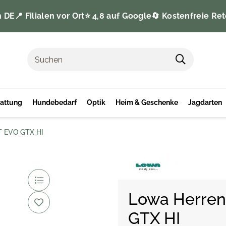
n DE
📍 Filialen vor Ort
⭐️ 4,8 auf Google
🔄 Kostenfreie Ret
tattung
Hundebedarf
Optik
Heim & Geschenke
Jagdarten
ET EVO GTX HI
Lowa Herren 
GTX HI