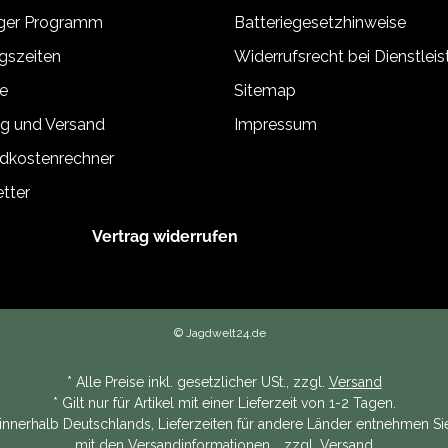
äger Programm
Batteriegesetzhinweise
gszeiten
Widerrufsrecht bei Dienstlei
e
Sitemap
g und Versand
Impressum
dkostenrechner
tter
Vertrag widerrufen
© Jagdwelt24.de
* Alle Preise inkl. gesetzlicher USt., zzgl.
Versand
* Gilt nur für Artikel mit einer Lieferzeit von 1-2 Tagen.
n innerhalb Deutschlands, Lieferzeiten für andere Länder entnehmen Sie
mit den
Versandinformationen
. , zzgl.
Versand