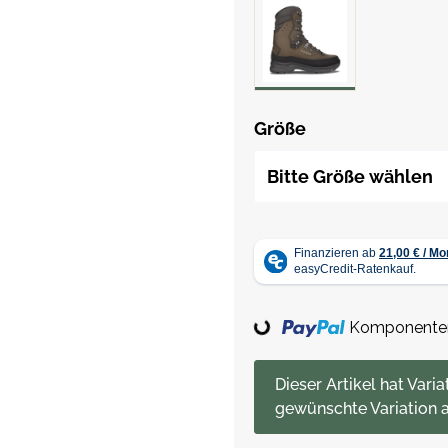
Größe
Bitte Größe wählen
Loading...
Komponenten 
x
Dieser Artikel hat Varia
gewünschte Variation a