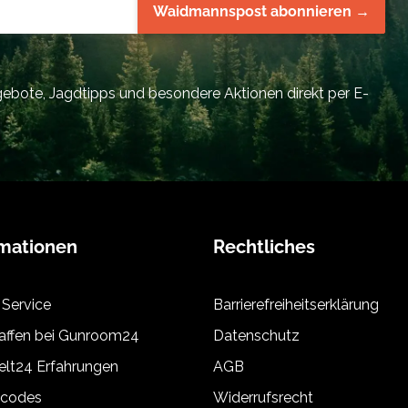
Waidmannspost abonnieren →
bote, Jagdtipps und besondere Aktionen direkt per E-
rmationen
Rechtliches
 Service
Barrierefreiheitserklärung
ffen bei Gunroom24
Datenschutz
lt24 Erfahrungen
AGB
tcodes
Widerrufsrecht