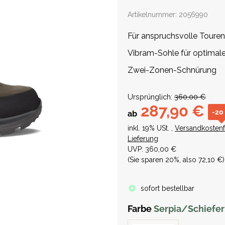
Artikelnummer:
2056990
Für anspruchsvolle Toure
Vibram-Sohle für optimal
Zwei-Zonen-Schnürung
Ursprünglich:
360,00 €
287,90 €
-20
ab
inkl. 19% USt. ,
Versandkostenf
Lieferung
UVP
:
360,00 €
(Sie sparen
20%
, also
72,10 €
)
sofort bestellbar
Farbe
Serpia/Schiefer