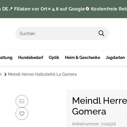
n DE
📍 Filialen vor Ort
⭐️ 4,8 auf Google
🔄 Kostenfreie Ret
tattung
Hundebedarf
Optik
Heim & Geschenke
Jagdarten
n
Meindl Herren Halbstiefel La Gomera
Meindl Herre
Gomera
Artikelnummer:
2041516