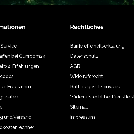
rmationen
Rechtliches
 Service
Barrierefreiheitserklärung
ffen bei Gunroom24
Datenschutz
lt24 Erfahrungen
AGB
tcodes
Widerrufsrecht
äger Programm
Batteriegesetzhinweise
gszeiten
Widerrufsrecht bei Dienstlei
e
Sitemap
g und Versand
Impressum
dkostenrechner