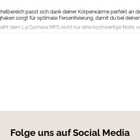
bereich passt sich dank deiner Körperwärme perfekt an deine
ken sorgt für optimale Fersenfixierung, damit du bei deinen
eiht dem La Gomera MFS nicht nur eine hochwertige Note, s
lang durch die Natur streifst oder dich auf anspruchsvolle
len Profil garantiert Griffigkeit und sicheren Halt auf unters
ährend der La Gomera MFS für Stabilität und Style sorgt.
terial
Folge uns auf Social Media