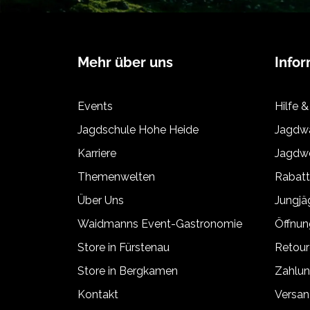
Mehr über uns
Info
Events
Hilfe &
Jagdschule Hohe Heide
Jagdwa
Karriere
Jagdwe
Themenwelten
Rabat
Über Uns
Jungj
Waidmanns Event-Gastronomie
Öffnun
Store in Fürstenau
Retour
Store in Bergkamen
Zahlun
Kontakt
Versan