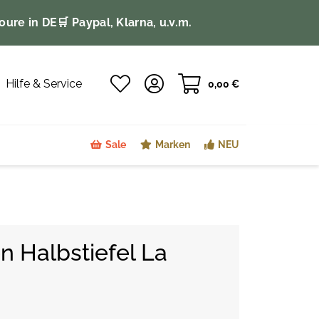
oure in DE
🛒 Paypal, Klarna, u.v.m.
Hilfe & Service
0,00 €
Sale
Marken
NEU
n Halbstiefel La