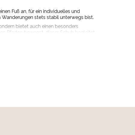
n Fuß an, für ein individuelles und
 Wanderungen stets stabil unterwegs bist.
ondern bietet auch einen besonders
ren Pfaden bewegst, dieser Schuh begleitet
chiedlichstem Terrain. Du kannst dich also voll