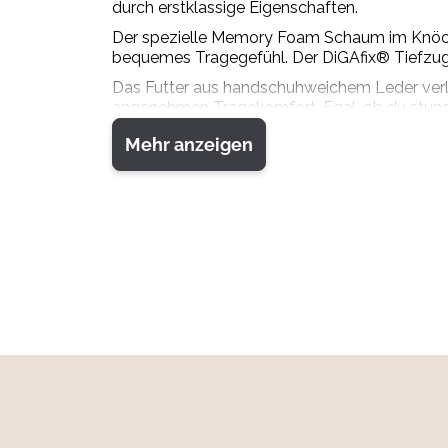
durch erstklassige Eigenschaften.
Der spezielle Memory Foam Schaum im Knöchel
bequemes Tragegefühl. Der DiGAfix® Tiefzugha
Das Futter aus handschuhweichem Leder verl
angenehmen Tragekomfort. Egal, ob du stunden
dich zuverlässig.
Mehr anzeigen
Die Vibram® cleats-grip Sohle mit ihrem speziel
und ganz auf dein Abenteuer konzentrieren, w
Material:
Obermaterial: Hochwertiges Synthetikma
Innenfutter: Weiches Leder
Sohle: Vibram® cleats-grip Sohle