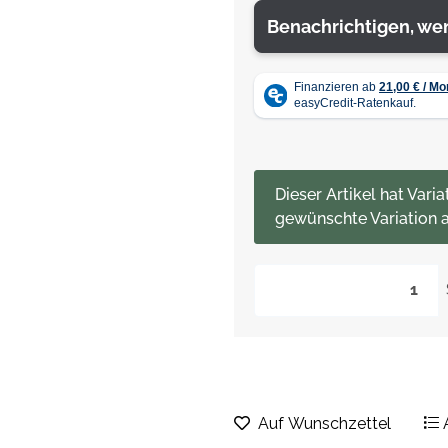
Benachrichtigen, we
x
Dieser Artikel hat Varia
gewünschte Variation a
Auf Wunschzettel