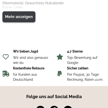
Obermaterial: Gewachstes Nubukleder
Futter: Leder
Fußbett: Comfort fit®, Kork und Vlies
Sohle: Meindl Comfort Hiker
Mehr anzeigen
Wir lieben Jagd
4,7 Sterne
Wir sind also genauso
Top-Bewertung auf
wie du
Google
Kostenfreie Retoure
Sicher zahlen
für Kunden aus
Per Paypal, 30 Tage
Deutschland
Rechnung, Raten u.v.m.
Folge uns auf Social Media