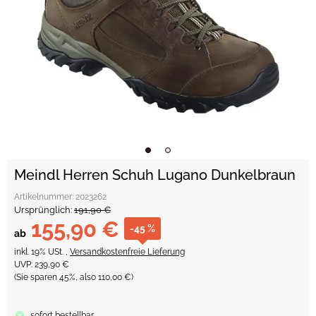
Meindl Herren Schuh Lugano Dunkelbraun
Artikelnummer:
2023262
Ursprünglich:
191,90 €
155,90 €
-45 %
ab
inkl. 19% USt. ,
Versandkostenfreie Lieferung
UVP
:
239,90 €
(Sie sparen
45%
, also
110,00 €
)
sofort bestellbar