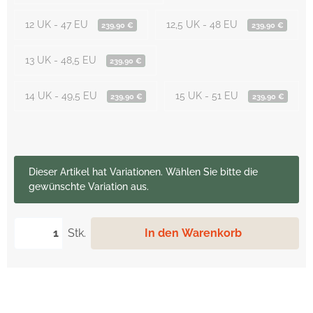
12 UK - 47 EU
12,5 UK - 48 EU
239,90 €
239,90 €
13 UK - 48,5 EU
239,90 €
14 UK - 49,5 EU
15 UK - 51 EU
239,90 €
239,90 €
x
Dieser Artikel hat Variationen. Wählen Sie bitte die
gewünschte Variation aus.
Stk.
In den Warenkorb