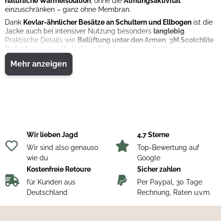
natürliche Wärmeisolation
, ohne die
Atmungsaktivität
einzuschränken – ganz ohne Membran.
Dank
Kevlar-ähnlicher Besätze an Schultern und Ellbogen
ist die
Jacke auch bei intensiver Nutzung besonders
langlebig
.
Praktische Details wie
Belüftung unter den Armen
,
3M Scotchlite
Reflektoren
, eine
Vielzahl an Taschen
und ein
verlängerter
Rücken
machen sie zum idealen Begleiter bei Jagd, Arbeit oder
Mehr anzeigen
Outdoor-Aktivitäten.
Merkmale:
hochisolierend
und
atmungsaktiv
robuste Verstärkungen
an Schultern und Ellbogen
3M Scotchlite Reflektoren
Belüftungssystem
unter den Armen
innenliegende elastische Ärmelbündchen
Wir lieben Jagd
4,7 Sterne
viele Taschen
verlängerter Rücken
Wir sind also genauso
Top-Bewertung auf
Farbe:
anthrazit
wie du
Google
Kostenfreie Retoure
Sicher zahlen
Materialien:
Obermaterial:
100 % Polyester
für Kunden aus
Per Paypal, 30 Tage
Verstärkung:
87 % Polyamid, 10 % Elasthan, 3 % Polyester
Deutschland
Rechnung, Raten u.v.m.