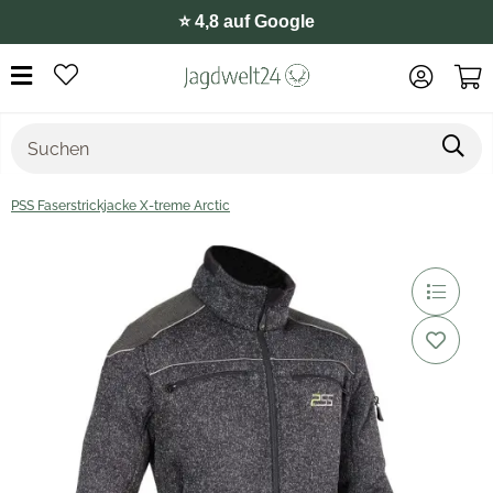
⭐️ 4,8 auf Google
PSS Faserstrickjacke X-treme Arctic