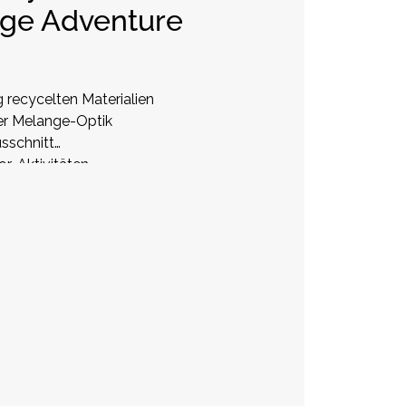
nge Adventure
g recycelten Materialien
er Melange-Optik
usschnitt
or-Aktivitäten