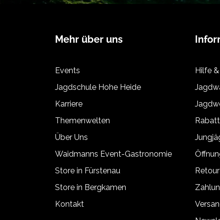
Mehr über uns
Info
Events
Hilfe &
Jagdschule Hohe Heide
Jagdwa
Karriere
Jagdwe
Themenwelten
Rabat
Über Uns
Jungj
Waidmanns Event-Gastronomie
Öffnun
Store in Fürstenau
Retour
Store in Bergkamen
Zahlun
Kontakt
Versan