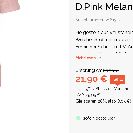
D.Pink Mela
Artikelnummer:
2161942
Hergestellt aus vollständi
Weicher Stoff mit modern
Femininer Schnitt mit V-A
Ideal für Alltag und Outdo
Mehr lesen
Ursprünglich:
29,95 €
21,90 €
-26 %
inkl. 19% USt. , zzgl.
Versand
UVP
:
29,95 €
(Sie sparen
26%
, also
8,05 €
)
sofort bestellbar