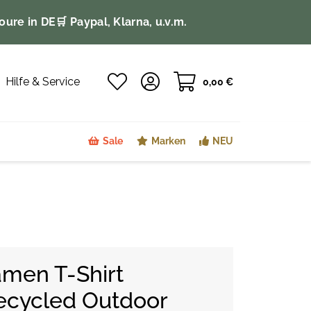
oure in DE
🛒 Paypal, Klarna, u.v.m.
Hilfe & Service
0,00 €
Sale
Marken
NEU
men T-Shirt
ecycled Outdoor