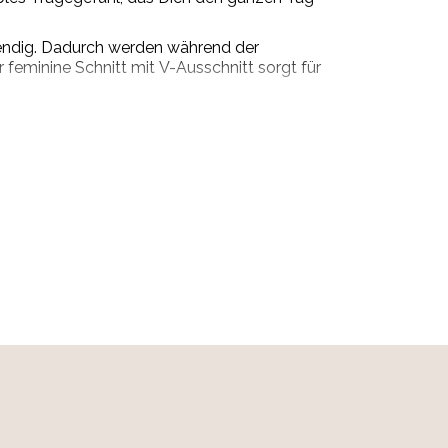
twendig. Dadurch werden während der
feminine Schnitt mit V-Ausschnitt sorgt für
ck für Aktivitäten im Freien. Die Kombination
iter für viele Gelegenheiten.