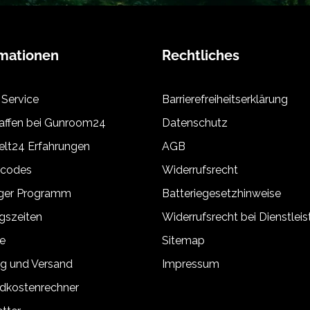
rmationen
Rechtliches
 Service
Barrierefreiheitserklärung
ffen bei Gunroom24
Datenschutz
lt24 Erfahrungen
AGB
tcodes
Widerrufsrecht
äger Programm
Batteriegesetzhinweise
gszeiten
Widerrufsrecht bei Dienstlei
e
Sitemap
g und Versand
Impressum
dkostenrechner