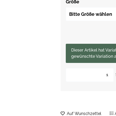
Größe
Bitte Größe wählen
x
Dieser Artikel hat Varia
gewünschte Variation a
Auf Wunschzettel