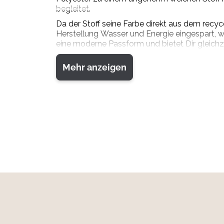
begleitet.
Da der Stoff seine Farbe direkt aus dem recyc
Herstellung Wasser und Energie eingespart, w
eine moderne Passform und bietet Dir gleich
Dieses vielseitige Shirt eignet sich perfekt a
Mehr anzeigen
aus nachhaltigem Material, hohem Tragekomfo
Material:
60 % recycelte Baumwolle, 40 % recyceltes P