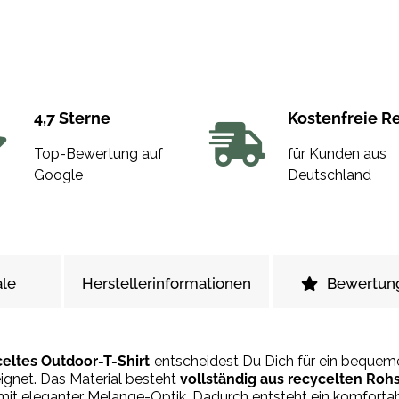
4,7 Sterne
Kostenfreie R
Top-Bewertung auf
für Kunden aus
Google
Deutschland
le
Herstellerinformationen
Bewertun
ltes Outdoor-T-Shirt
entscheidest Du Dich für ein beque
eignet. Das Material besteht
vollständig aus recycelten Roh
it eleganter Melange-Optik. Dadurch entsteht ein komforta