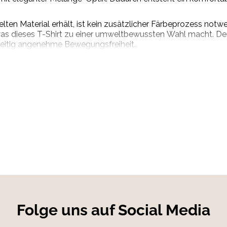
elten Material erhält, ist kein zusätzlicher Färbeprozess no
as dieses T-Shirt zu einer umweltbewussten Wahl macht. Der 
zeitig angenehme Bewegungsfreiheit.
ls bequemes Alltags-T-Shirt oder als funktionales Kleidungsstü
rt und zeitlosem Design macht es zu einem praktischen Begle
olyester
Folge uns auf Social Media