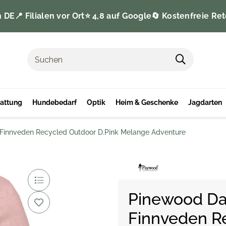
n DE
📍 Filialen vor Ort
⭐️ 4,8 auf Google
🔄 Kostenfreie Ret
tattung
Hundebedarf
Optik
Heim & Geschenke
Jagdarten
Finnveden Recycled Outdoor D.Pink Melange Adventure
Pinewood Da
Finnveden R