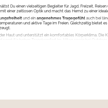
ältst Du einen vielseitigen Begleiter für Jagd, Freizeit, Reis
 einer zeitlosen Optik und macht das Hemd zu einer idealen 
ngsfreiheit
und ein
angenehmes Tragegefühl
auch bei län
peraturen und aktive Tage im Freien. Gleichzeitig bietet es 
zeugt.
 der Haut und unterstützt ein komfortables Körperklima. Die 
nd sorgt für hohen Tragekomfort im Alltag sowie bei Outdoor-
gen oder im täglichen Einsatz – dieses Kurzarmhemd lässt si
derobe.