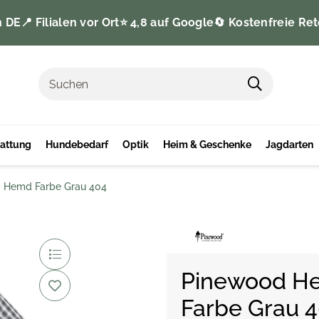
n DE
📍 Filialen vor Ort
⭐️ 4,8 auf Google
🔄 Kostenfreie Ret
tattung
Hundebedarf
Optik
Heim & Geschenke
Jagdarten
m Hemd Farbe Grau 404
Pinewood He
Farbe Grau 