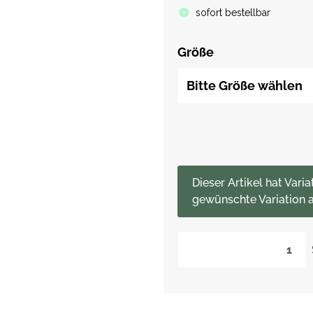
sofort bestellbar
Größe
Bitte Größe wählen
x
Dieser Artikel hat Varia
gewünschte Variation a