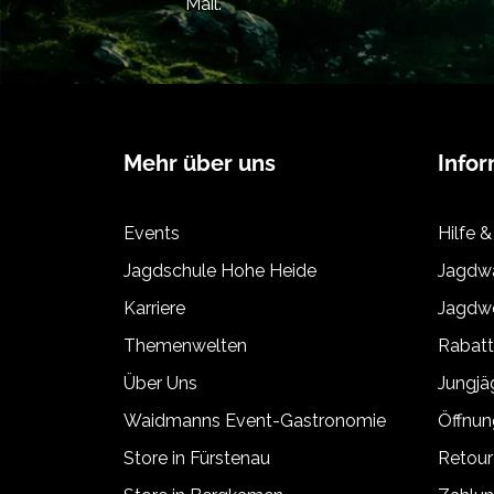
Mail.
Mehr über uns
Info
Events
Hilfe &
Jagdschule Hohe Heide
Jagdwa
Karriere
Jagdwe
Themenwelten
Rabat
Über Uns
Jungj
Waidmanns Event-Gastronomie
Öffnun
Store in Fürstenau
Retour