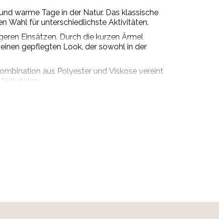
en und warme Tage in der Natur. Das klassische
Wahl für unterschiedlichste Aktivitäten.
geren Einsätzen. Durch die kurzen Ärmel
einen gepflegten Look, der sowohl in der
Kombination aus Polyester und Viskose vereint
Aktivitäten.
ch vielseitig kombinieren und wird schnell zu