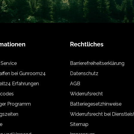
rmationen
Rechtliches
 Service
Barrierefreiheitserklärung
ffen bei Gunroom24
Datenschutz
lt24 Erfahrungen
AGB
tcodes
Widerrufsrecht
äger Programm
Batteriegesetzhinweise
gszeiten
Widerrufsrecht bei Dienstlei
e
Sitemap