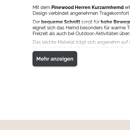
Mit dem
Pinewood Herren Kurzarmhemd
erh
Design verbindet angenehmen Tragekomfort mit
Der
bequeme Schnitt
sorgt für
hohe Bewegu
eignet sich das Hemd besonders für warme Tem
Freizeit als auch bei Outdoor-Aktivitäten über
Das leichte Material trägt sich angenehm auf
Strapazierfähigkeit mit einem weichen Griff u
Ob beim Reviergang, auf Reisen, bei Wanderun
Mehr anzeigen
einem festen Bestandteil Deiner Outdoor-Gar
Material:
90 % Polyester
10 % Viskose