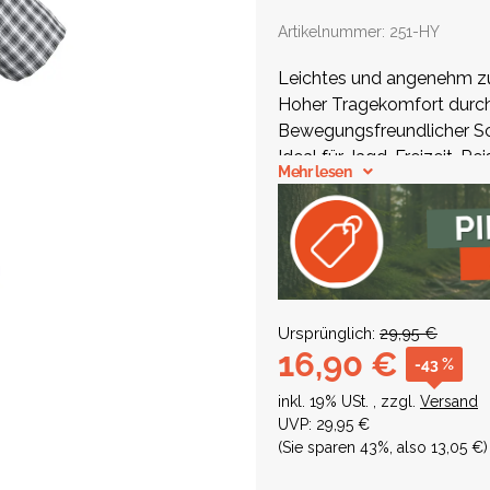
Artikelnummer:
251-HY
Leichtes und angenehm 
Hoher Tragekomfort durc
Bewegungsfreundlicher Sch
Ideal für Jagd, Freizeit, R
Mehr lesen
Ursprünglich:
29,95 €
16,90 €
-43 %
inkl. 19% USt. , zzgl.
Versand
UVP
:
29,95 €
(Sie sparen
43%
, also
13,05 €
)