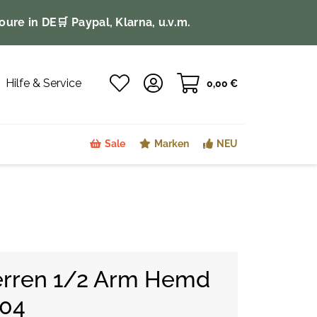
oure in DE
🛒 Paypal, Klarna, u.v.m.
Hilfe & Service
0,00 €
Sale
Marken
NEU
rren 1/2 Arm Hemd
404