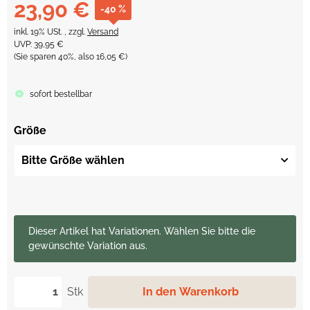
23,90 €
-40 %
inkl. 19% USt. , zzgl.
Versand
UVP
:
39,95 €
(Sie sparen
40%
, also
16,05 €
)
sofort bestellbar
Größe
Bitte Größe wählen
x
Dieser Artikel hat Variationen. Wählen Sie bitte die
gewünschte Variation aus.
Stk
In den Warenkorb