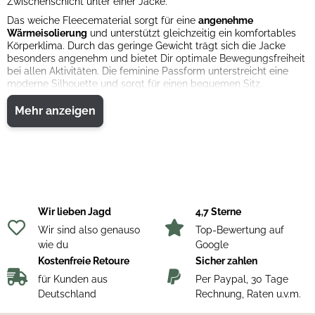
Zwischenschicht unter einer Jacke.
Das weiche Fleecematerial sorgt für eine
angenehme
Wärmeisolierung
und unterstützt gleichzeitig ein komfortables
Körperklima. Durch das geringe Gewicht trägt sich die Jacke
besonders angenehm und bietet Dir optimale Bewegungsfreiheit
bei allen Aktivitäten. Die feminine Passform unterstreicht eine
moderne Silhouette und sorgt für einen bequemen Sitz.
Ob beim Wandern, im Alltag oder bei entspannten Stunden in
Mehr anzeigen
der Natur – die Pinewood Micco Damen Fleece Jacke überzeugt
durch ihre vielseitige Einsetzbarkeit und ihren hohen Komfort.
Das
pflegeleichte Material
trocknet schnell und macht die Jacke
zu einem praktischen Begleiter für jede Jahreszeit.
Material:
Fleece aus Polyester
Wir lieben Jagd
4,7 Sterne
Wir sind also genauso
Top-Bewertung auf
wie du
Google
Kostenfreie Retoure
Sicher zahlen
für Kunden aus
Per Paypal, 30 Tage
Deutschland
Rechnung, Raten u.v.m.