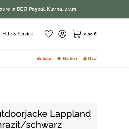
oure in DE
🛒 Paypal, Klarna, u.v.m.
Hilfe & Service
0,00 €
Sale
Marken
NEU
tdoorjacke Lappland
hrazit/schwarz