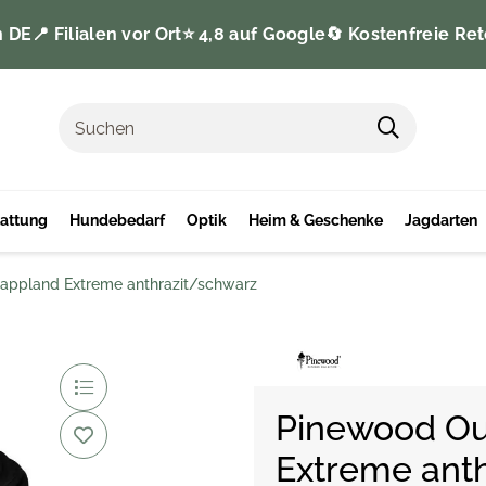
n DE
📍 Filialen vor Ort
⭐️ 4,8 auf Google
🔄 Kostenfreie Ret
tattung
Hundebedarf
Optik
Heim & Geschenke
Jagdarten
appland Extreme anthrazit/schwarz
Pinewood Ou
Extreme ant