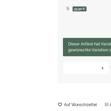
S
93,90 €
x
Dieser Artikel hat Varia
gewünschte Variation a
Auf Wunschzettel