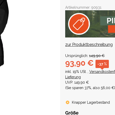
Artikelnummer:
90931
zur Produktbeschreibung
Ursprünglich:
149,90 €
93,90 €
-37 %
inkl. 19% USt. ,
Versandkostenf
Lieferung
UVP
:
149,90 €
(Sie sparen
37%
, also
56,00 €
Knapper Lagerbestand
Größe