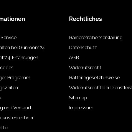
rmationen
Rechtliches
 Service
Barrierefreiheitserklärung
ffen bei Gunroom24
Datenschutz
lt24 Erfahrungen
AGB
tcodes
Widerrufsrecht
äger Programm
Batteriegesetzhinweise
gszeiten
Widerrufsrecht bei Dienstlei
e
Sitemap
g und Versand
Impressum
dkostenrechner
tter