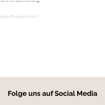
DuPont's Beschichtung.
lgrau/Schwarz (402).
2
 6.000 g/m
/24h)
Folge uns auf Social Media