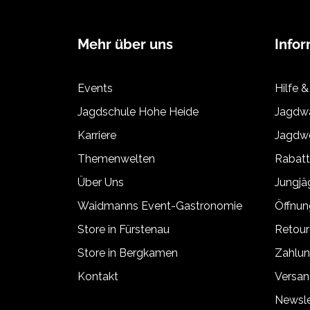
Mehr über uns
Info
Events
Hilfe &
Jagdschule Hohe Heide
Jagdwa
Karriere
Jagdwe
Themenwelten
Rabat
Über Uns
Jungj
Waidmanns Event-Gastronomie
Öffnun
Store in Fürstenau
Retour
Store in Bergkamen
Zahlun
Kontakt
Versan
Newsle