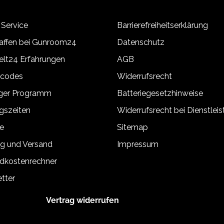
 Service
Barrierefreiheitserklärung
ffen bei Gunroom24
Datenschutz
lt24 Erfahrungen
AGB
tcodes
Widerrufsrecht
äger Programm
Batteriegesetzhinweise
gszeiten
Widerrufsrecht bei Dienstlei
e
Sitemap
g und Versand
Impressum
dkostenrechner
tter
Vertrag widerrufen