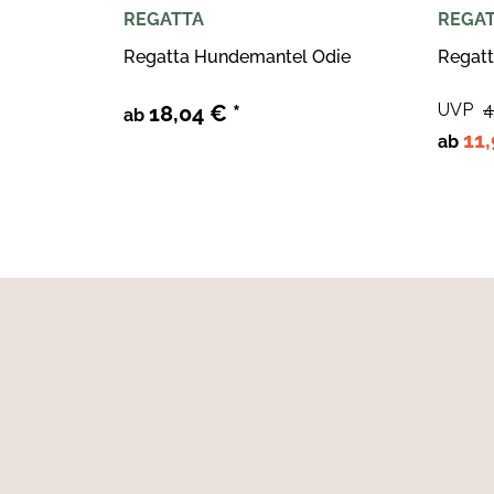
REGATTA
REGA
Regatta Hundemantel Odie
Regat
UVP
4
18,04 €
*
ab
11
ab