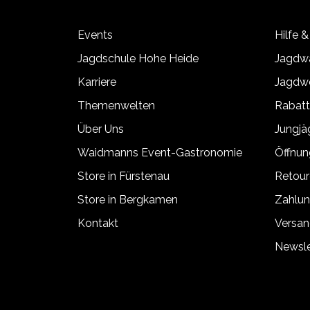
Events
Hilfe &
Jagdschule Hohe Heide
Jagdwa
Karriere
Jagdwe
Themenwelten
Rabat
Über Uns
Jungj
Waidmanns Event-Gastronomie
Öffnun
Store in Fürstenau
Retour
Store in Bergkamen
Zahlun
Kontakt
Versan
Newsle