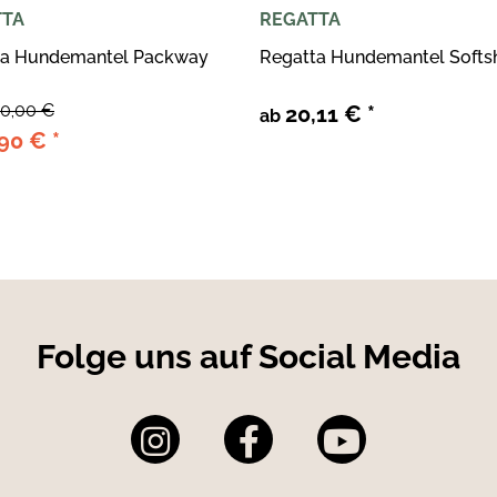
TTA
REGATTA
ta Hundemantel Packway
Regatta Hundemantel Softsh
0,00 €
20,11 €
*
ab
,90 €
*
Folge uns auf Social Media