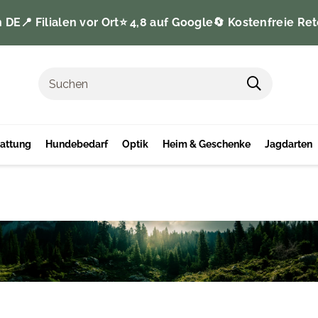
n DE
📍 Filialen vor Ort
⭐️ 4,8 auf Google
🔄 Kostenfreie Ret
tattung
Hundebedarf
Optik
Heim & Geschenke
Jagdarten