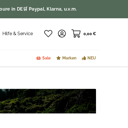
oure in DE
🛒 Paypal, Klarna, u.v.m.
Hilfe & Service
0,00 €
Sale
Marken
NEU