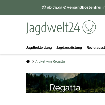
📦 ab 79,95 € versandkostenfrei i
Jagdbekleidung
Jagdausrüstung
Revierauss
Artikel von Regatta
Regatta