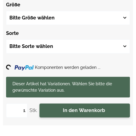
Größe
Bitte Größe wählen
Sorte
Bitte Sorte wählen
ing...
Komponenten werden geladen ...
x
Dieser Artikel hat Variationen. Wählen Sie bitte die
gewünschte Variation aus.
Stk.
In den Warenkorb