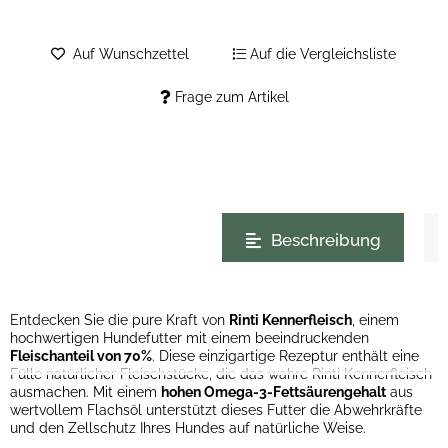
Auf Wunschzettel
Auf die Vergleichsliste
Frage zum Artikel
weitere Registerkarten anzeigen
Beschreibung
Entdecken Sie die pure Kraft von
Rinti Kennerfleisch
, einem
hochwertigen Hundefutter mit einem beeindruckenden
Fleischanteil von 70%
. Diese einzigartige Rezeptur enthält eine
Fülle natürlicher Fleischstücke, die das wahre Rinti Kennerfleisch
ausmachen. Mit einem
hohen Omega-3-Fettsäurengehalt
aus
wertvollem Flachsöl unterstützt dieses Futter die Abwehrkräfte
und den Zellschutz Ihres Hundes auf natürliche Weise.