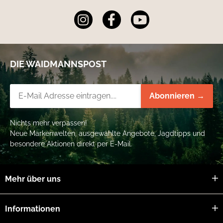
Fettgehalt
8 %
Rohfaser
0,6 %
Rohasche
2,5 %
Feuchtegehalt
77 %
Calcium
0,3 %
Phosphor
0,25 %
DIE WAIDMANNSPOST
Kaloriengehalt
115 kcal
Newsletter-Registrierung
Abonnieren →
Nichts mehr verpassen!
Neue Markenwelten, ausgewählte Angebote, Jagdtipps und
besondere Aktionen direkt per E-Mail.
Mehr über uns
Informationen