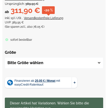
Ursprünglich:
389,95 €
311,90 €
-20 %
ab
inkl. 19% USt. ,
Versandkostenfreie Lieferung
UVP
:
389,95 €
(Sie sparen
20%
, also
78,05 €
)
sofort bestellbar
Größe
Bitte Größe wählen
x
Dieser Artikel hat Variationen. Wählen Sie bitte die