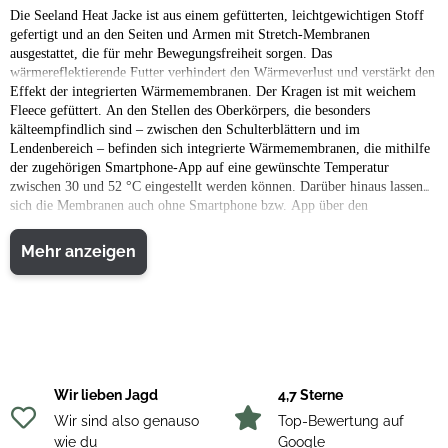
Die Seeland Heat Jacke ist aus einem gefütterten, leichtgewichtigen Stoff
gefertigt und an den Seiten und Armen mit Stretch-Membranen
ausgestattet, die für mehr Bewegungsfreiheit sorgen. Das
wärmereflektierende Futter verhindert den Wärmeverlust und verstärkt den
Effekt der integrierten Wärmemembranen. Der Kragen ist mit weichem
Fleece gefüttert. An den Stellen des Oberkörpers, die besonders
kälteempfindlich sind – zwischen den Schulterblättern und im
Lendenbereich – befinden sich integrierte Wärmemembranen, die mithilfe
der zugehörigen Smartphone-App auf eine gewünschte Temperatur
zwischen 30 und 52 °C eingestellt werden können. Darüber hinaus lassen
sich die Membranen auch ohne Smartphone bzw. App über den
Druckknopf an der Brust auf 38, 46 oder 52 °C einstellen. Im Gegensatz zu
älteren Wärmetechnologien sind die Wärmemembranen so flexibel, dass
Mehr anzeigen
sich die Kleidung dennoch mühelos zusammenfalten lässt. Außerdem kann
die Jacke ohne Bedenken in der Waschmaschine gewaschen werden. In der
rechten Tasche der Jacke befindet sich ein wasserdichter USB-Stick, sodass
auf Wunsch oder bei Bedarf eine Powerbank angeschlossen werden kann.
Mit einer Powerbank mit 10.000 mAh erreicht die Jacke bei
Außentemperaturen von 0 °C rund 7 Stunden lang die höchste Temperatur
von 52 °C. Um Strom zu sparen, wechseln die Wärmemembranen
Wir lieben Jagd
4,7 Sterne
automatisch in den Ruhemodus, wenn die Jacke die gewünschte Temperatur
erreicht hat. Anschließend schalten sie sich von selbst wieder ein, falls die
Wir sind also genauso
Top-Bewertung auf
Temperatur 1-2 Grad unter das gewünschte Niveau fällt, ohne dass man
wie du
Google