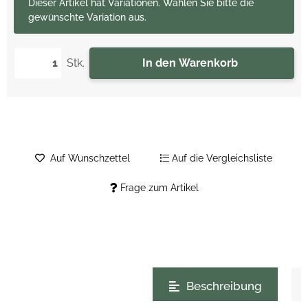
x
Dieser Artikel hat Variationen. Wählen Sie bitte die
gewünschte Variation aus.
Stk.
In den Warenkorb
Auf Wunschzettel
Auf die Vergleichsliste
Frage zum Artikel
weitere Registerkarten anzeigen
Beschreibung