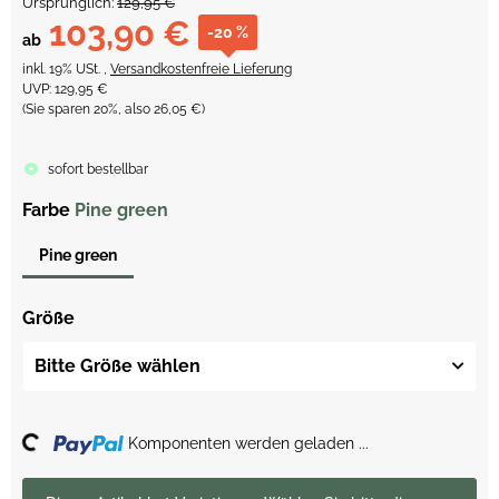
Ursprünglich:
129,95 €
103,90 €
-20 %
ab
inkl. 19% USt. ,
Versandkostenfreie Lieferung
UVP
:
129,95 €
(Sie sparen
20%
, also
26,05 €
)
sofort bestellbar
Farbe
Pine green
Pine green
Größe
Bitte Größe wählen
ing...
Komponenten werden geladen ...