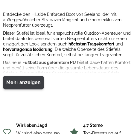
Entdecke den Hillside Enforced Boot von Seeland, der mit
außergewöhnlicher Strapazierfähigkeit und einem exklusiven
Neoprenfutter überzeugt.
Dieser Stiefel ist ideal für anspruchsvolle Outdoor-Abenteuer und
bietet dank des personalisierten Neoprenfutters nicht nur einen
einzigartigen Look, sondern auch
höchsten Tragekomfort
und
hervorragende Isolierung
. Die weiche Oberseite des Stiefels
sorgt für zusätzlichen Komfort, selbst bei langen Tragezeiten.
Das neue
Fußbett aus geformtem PU
bietet dauerhaften Komfort
und behält seine Form über die gesamte Lebensdauer des
Stiefels. Die aktualisierte Gummistruktur verleiht dem Stiefel
zusätzliche
Robustheit und Langlebigkeit
. Ein weiteres Highlight
Mehr anzeigen
ist die steinfarbene Zwischensohle, die dem Stiefel einen
einzigartigen, stilvollen Look verleiht und ihn von anderen Stiefeln
abhebt.
Mit dem neuen Ton-in-Ton-Logo und der
weichen Fütterung
ist
der Hillside Enforced Boot nicht nur funktional, sondern auch
ästhetisch ansprechend. Dieser Stiefel vereint höchste Qualität
und durchdachtes Design und ist damit die perfekte Wahl für
alle, die Komfort, Stil und Langlebigkeit in einem Produkt suchen.
Wir lieben Jagd
4,7 Sterne
Materialzusammensetzung:
Wir sind also genauso
Top-Bewertung auf