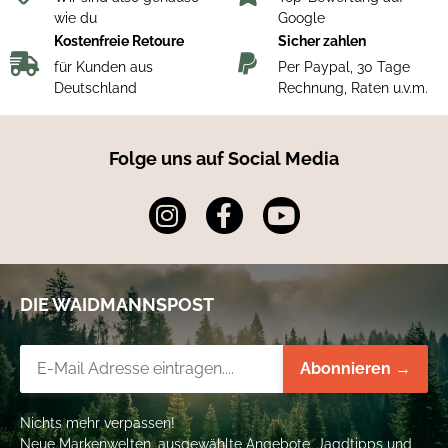
Hauptmaterial: Gummi, Neopren
wie du
Google
Kostenfreie Retoure
Sicher zahlen
für Kunden aus
Per Paypal, 30 Tage
Deutschland
Rechnung, Raten u.v.m.
Folge uns auf Social Media
DIE WAIDMANNSPOST
Newsletter-Registrierung
Abonnieren →
Nichts mehr verpassen!
Neue Markenwelten, ausgewählte Angebote, Jagdtipps und