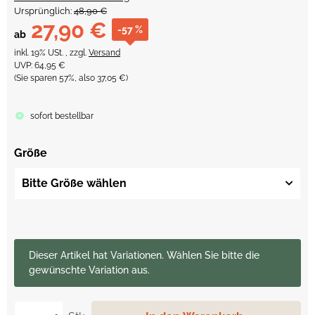
Ursprünglich:
48,90 €
27,90 €
-57 %
ab
inkl. 19% USt. , zzgl.
Versand
UVP
:
64,95 €
(Sie sparen
57%
, also
37,05 €
)
sofort bestellbar
Größe
Bitte Größe wählen
x
Dieser Artikel hat Variationen. Wählen Sie bitte die
gewünschte Variation aus.