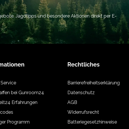
bote, Jagdtipps und besondere Aktionen direkt per E-
rmationen
Rechtliches
 Service
Barrierefreiheitserklärung
ffen bei Gunroom24
Datenschutz
lt24 Erfahrungen
AGB
tcodes
Widerrufsrecht
äger Programm
Batteriegesetzhinweise