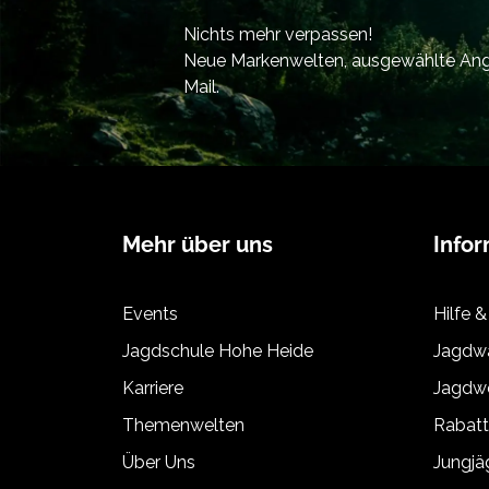
Nichts mehr verpassen!
Neue Markenwelten, ausgewählte Ange
Mail.
Mehr über uns
Info
Events
Hilfe &
Jagdschule Hohe Heide
Jagdwa
Karriere
Jagdwe
Themenwelten
Rabat
Über Uns
Jungj