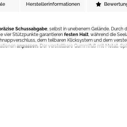
le
Herstellerinformationen
Bewertun
 präzise Schussabgabe
, selbst in unebenem Gelände. Durch 
ie vier Stützpunkte garantieren
festen Halt
, während die See
chnappverschluss, dem teilbaren Klicksystem und dem verstell
uationen
anpassen
. Der verstellbare Gummifuß mit Metall-Spi