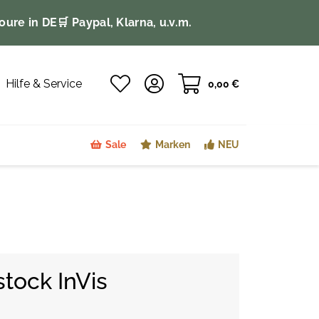
oure in DE
🛒 Paypal, Klarna, u.v.m.
Hilfe & Service
0,00 €
Sale
Marken
NEU
stock InVis