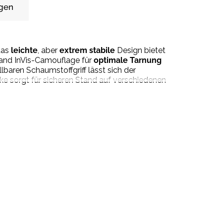
gen
das
leichte
, aber
extrem stabile
Design bietet
land InVis-Camouflage für
optimale Tarnung
baren Schaumstoffgriff lässt sich der
ke sorgt für sicheren Stand auf verschiedenen