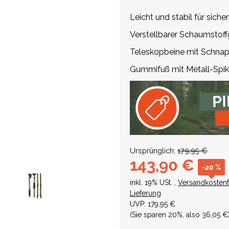
Leicht und stabil für siche
Verstellbarer Schaumstoff
Teleskopbeine mit Schnapp
Gummifuß mit Metall-Spike
Ursprünglich:
179,95 €
143,90 €
-20 %
inkl. 19% USt. ,
Versandkostenf
Lieferung
UVP
:
179,95 €
(Sie sparen
20%
, also
36,05 €