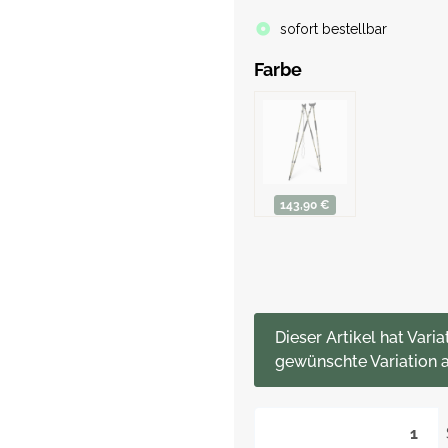
sofort bestellbar
Farbe
143,90 €
x
Dieser Artikel hat Varia
gewünschte Variation a