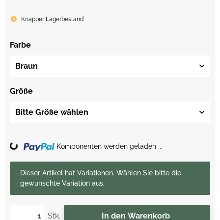
Knapper Lagerbestand
Farbe
Braun
Größe
Bitte Größe wählen
Komponenten werden geladen ...
Loading...
x
Dieser Artikel hat Variationen. Wählen Sie bitte die
gewünschte Variation aus.
Stk.
In den Warenkorb