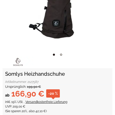
Somlys Heizhandschuhe
Artikelnummer:
2127587
Ursprünglich:
199,90 €
166,90 €
-20 %
ab
inkl. 19% USt. ,
Versandkostenfreie Lieferung
UVP
:
209,00 €
(Sie sparen
20%
, also
42,10 €
)