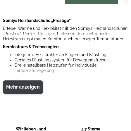
Somlys Heizhandschuhe „Prestige“
Erlebe Wärme und Flexibilität mit den Somlys Heizhandschuhen
„Prestige“. Perfekt für Jäger, bieten sie durch integrierte
Heizstrahler optimalen Komfort auch bei eisigen Temperaturen.
Kernfeatures & Technologien:
Integrierte Heizstrahler an Fingern und Fäustling
Geniales Fäustlingssystem für Bewegungsfreiheit
Drei einstellbare Heizstufen für individuelle
Temperaturregelung
Diese Handschuhe bieten Dir den entscheidenden Vorteil bei der
Jagd in kalten Umgebungen, ohne Kompromisse bei der
Mehr anzeigen
Beweglichkeit. Funktion trifft auf eleganten Stil.
Lieferumfang:
1x Somlys Heizhandschuhe „Prestige“
BAT6-Batterie inklusive
Powerbank ist
nicht im Lieferumfang enthalten
.
Spezifikationen:
Wir lieben Jagd
4,7 Sterne