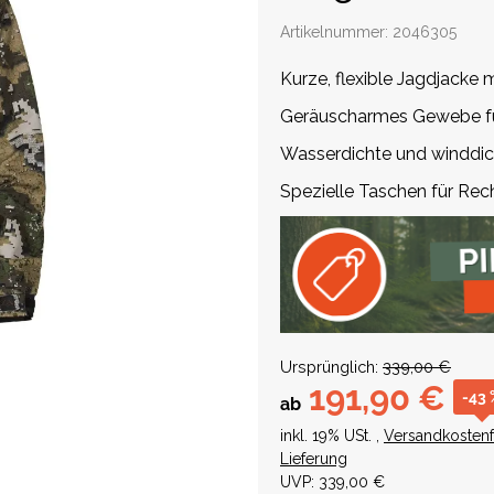
Artikelnummer:
2046305
Kurze, flexible Jagdjacke
Geräuscharmes Gewebe f
Wasserdichte und windd
Spezielle Taschen für Rec
Ursprünglich:
339,00 €
191,90 €
-43 
ab
inkl. 19% USt. ,
Versandkostenf
Lieferung
UVP
:
339,00 €