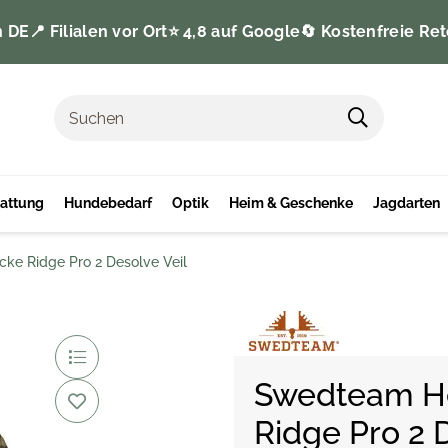
n DE
📍 Filialen vor Ort
⭐️ 4,8 auf Google
🔄 Kostenfreie Ret
tattung
Hundebedarf
Optik
Heim & Geschenke
Jagdarten
ke Ridge Pro 2 Desolve Veil
Swedteam He
Ridge Pro 2 