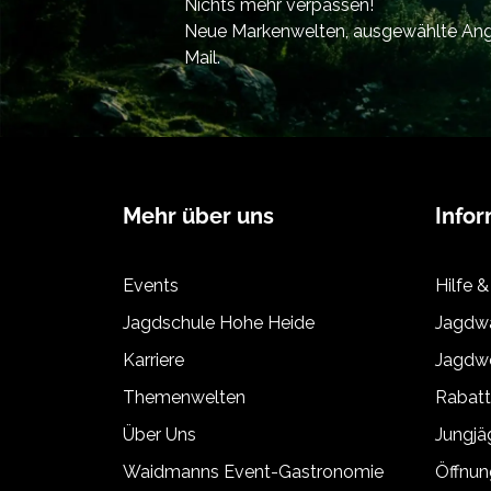
Nichts mehr verpassen!
Neue Markenwelten, ausgewählte Ange
Mail.
Mehr über uns
Info
Events
Hilfe &
Jagdschule Hohe Heide
Jagdwa
Karriere
Jagdwe
Themenwelten
Rabat
Über Uns
Jungj
Waidmanns Event-Gastronomie
Öffnun