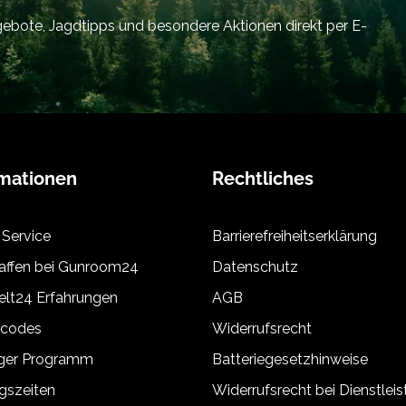
bote, Jagdtipps und besondere Aktionen direkt per E-
rmationen
Rechtliches
 Service
Barrierefreiheitserklärung
ffen bei Gunroom24
Datenschutz
lt24 Erfahrungen
AGB
tcodes
Widerrufsrecht
äger Programm
Batteriegesetzhinweise
gszeiten
Widerrufsrecht bei Dienstlei