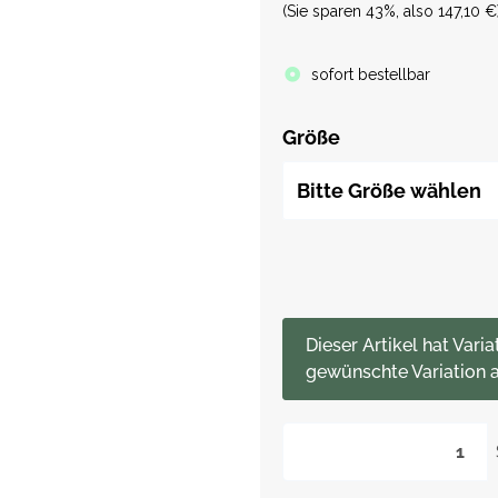
(Sie sparen
43%
, also
147,10 €
sofort bestellbar
Größe
Bitte Größe wählen
x
Dieser Artikel hat Varia
gewünschte Variation a