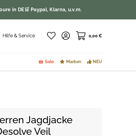
oure in DE
🛒 Paypal, Klarna, u.v.m.
Hilfe & Service
0,00 €
Sale
Marken
NEU
rren Jagdjacke
Desolve Veil